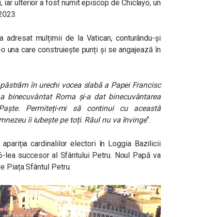
u, iar ulterior a fost numit episcop de Chiclayo, un
 2023.
-a adresat mulțimii de la Vatican, conturându-și
-o una care construiește punți și se angajează în
păstrăm în urechi vocea slabă a Papei Francisc
a binecuvântat Roma și-a dat binecuvântarea
Paște. Permiteți-mi să continui cu această
ezeu îi iubește pe toți. Răul nu va învinge
“.
pariția cardinalilor electori în Loggia Bazilicii
66-lea succesor al Sfântului Petru. Noul Papă va
e Piața Sfântul Petru.