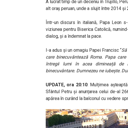
A lucrat timp de un deceniu în Trujillo, Per
alt oraș peruan, unde a slujit între 2014 și
Într-un discurs în italiană, Papa Leon s
viziunea pentru Biserica Catolică, numind
dialog, și a îndemnat la pace.
I-a adus și un omagiu Papei Francisc “
Să 
care binecuvântează Roma. Papa care 
întregii lumi în acea dimineață de 
binecuvântare. Dumnezeu ne iubește. Dumn
UPDATE, ora 20:10
: Mulțimea așteaptă a
Sfântul Petru și anunțarea celui de-al 2
apărea în curând la balconul cu vedere spr