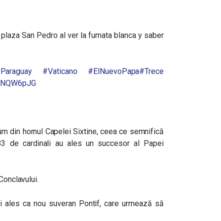
a plaza San Pedro al ver la fumata blanca y saber
Paraguay
#Vaticano
#ElNuevoPapa
#Trece
EUfNQW6pJG
um din hornul Capelei Sixtine, ceea ce semnifică
33 de cardinali au ales un succesor al Papei
Conclavului.
 ales ca nou suveran Pontif, care urmează să