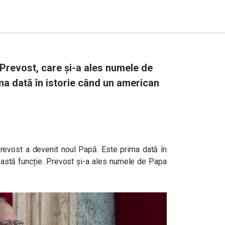
Prevost, care și-a ales numele de
ima dată în istorie când un american
Prevost a devenit noul Papă. Este prima dată în
eastă funcție. Prevost și-a ales numele de Papa