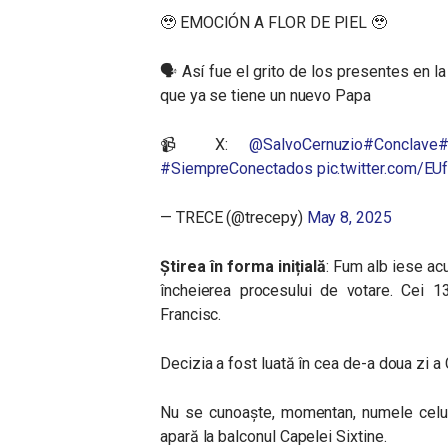
🥹 EMOCIÓN A FLOR DE PIEL 🥹
🗣️ Así fue el grito de los presentes en l
que ya se tiene un nuevo Papa
📹 X:
@SalvoCernuzio
#Conclave
#
#SiempreConectados
pic.twitter.com/
— TRECE (@trecepy)
May 8, 2025
Știrea în forma inițială
: Fum alb iese ac
încheierea procesului de votare. Cei 1
Francisc.
Decizia a fost luată în cea de-a doua zi a 
Nu se cunoaște, momentan, numele celui
apară la balconul Capelei Sixtine.