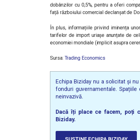
dobânzilor cu 0,5%, pentru a oferi compani
față războiului comercial declanșat de Do
În plus, informațiile privind iminența u
tarifelor de import uriașe anunțate de ce
economiei mondiale (implicit asupra cererii
Sursa:
Trading Economics
Echipa Biziday nu a solicitat și n
fonduri guvernamentale. Spațiile d
neinvazivă.
Dacă îți place ce facem, poți c
Biziday.
SUSȚINE ECHIPA BIZIDAY