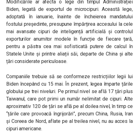
Modificările ar afecta o lege din timpul Administrației
Biden, legată de exportul de microcipuri. Această lege,
adoptată în ianuarie, înainte de încheierea mandatului
fostului președinte, presupune împărțirea accesului la cele
mai avansate cipuri de inteligență artificială și controlul
exporturilor anumitor modele în funcție de fiecare țară,
pentru a păstra cea mai sofisticată putere de calcul în
Statele Unite și printre aliații săi, departe de China și alte
țări considerate periculoase.
Companiile trebuie să se conformeze restricțiilor legii lui
Biden începând cu 15 mai. În prezent, legea împarte țările
globului pe trei niveluri. Pe primul nivel se află 17 țări plus
Taiwanul, care pot primi un număr nelimitat de cipuri. Alte
aproximativ 120 de țări se află pe al doilea nivel, în timp ce
“țările care provoacă îngrijorări”, precum China, Rusia, Iran
și Coreea de Nord, aflate pe al treilea nivel, nu au acces la
cipuri americane.