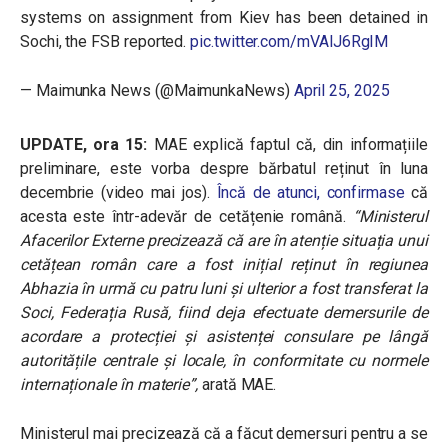
systems on assignment from Kiev has been detained in
Sochi, the FSB reported.
pic.twitter.com/mVAlJ6RgIM
— Maimunka News (@MaimunkaNews)
April 25, 2025
UPDATE, ora 15:
MAE explică faptul că, din informațiile
preliminare, este vorba despre bărbatul reținut în luna
decembrie (video mai jos).
Încă de atunci, confirmase
că
acesta este într-adevăr de cetățenie română.
“Ministerul
Afacerilor Externe precizează că are în atenție situația unui
cetățean român care a fost inițial reținut în regiunea
Abhazia în urmă cu patru luni și ulterior a fost transferat la
Soci, Federația Rusă, fiind deja efectuate demersurile de
acordare a protecției și asistenței consulare pe lângă
autoritățile centrale și locale, în conformitate cu normele
internaționale în materie”,
arată MAE.
Ministerul mai precizează că a făcut demersuri pentru a se