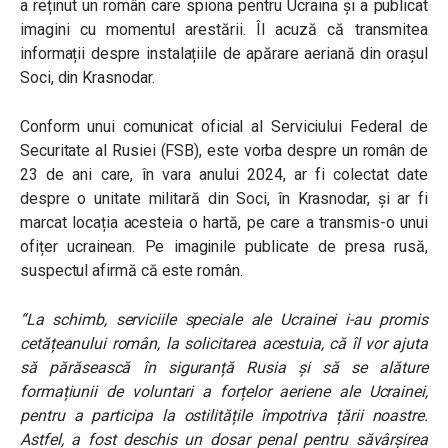
a reținut un român care spiona pentru Ucraina și a publicat
imagini cu momentul arestării. Îl acuză că transmitea
informații despre instalațiile de apărare aeriană din orașul
Soci, din Krasnodar.
Conform unui comunicat oficial al Serviciului Federal de
Securitate al Rusiei (FSB), este vorba despre un român de
23 de ani care, în vara anului 2024, ar fi colectat date
despre o unitate militară din Soci, în Krasnodar, și ar fi
marcat locația acesteia o hartă, pe care a transmis-o unui
ofițer ucrainean. Pe imaginile publicate de presa rusă,
suspectul afirmă că este român.
“La schimb, serviciile speciale ale Ucrainei i-au promis
cetățeanului român, la solicitarea acestuia, că îl vor ajuta
să părăsească în siguranță Rusia și să se alăture
formațiunii de voluntari a forțelor aeriene ale Ucrainei,
pentru a participa la ostilitățile împotriva țării noastre.
Astfel, a fost deschis un dosar penal pentru săvârșirea