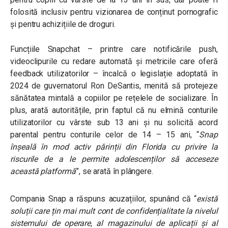
folosită inclusiv pentru vizionarea de conținut pornografic
și pentru achizițiile de droguri.
Funcțiile Snapchat – printre care notificările push,
videoclipurile cu redare automată și metricile care oferă
feedback utilizatorilor – încalcă o legislație adoptată în
2024 de guvernatorul Ron DeSantis, menită să protejeze
sănătatea mintală a copiilor pe rețelele de socializare. În
plus, arată autoritățile, prin faptul că nu elmină conturile
utilizatorilor cu vârste sub 13 ani și nu solicită acord
parental pentru conturile celor de 14 – 15 ani,
“
Snap
înșeală în mod activ părinții din Florida cu privire la
riscurile de a le permite adolescenților să acceseze
această platformă
”,
se arată în plângere.
Compania Snap a răspuns acuzațiilor, spunând că
“
există
soluții care țin mai mult cont de confidențialitate la nivelul
sistemului de operare, al magazinului de aplicații și al