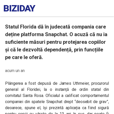
Statul Florida dă în judecată compania care
deține platforma Snapchat. O acuză că nu ia
suficiente măsuri pentru protejarea copiilor
și că le dezvoltă dependență, prin funcțiile
pe care le oferă.
acum un an
Plângerea a fost depusă de James Uthmeier, procurorul
general al Floridei, la o instanță de ordin statal din
comitatul Santa Rosa. Oficialul a calificat comportamentul
companiei din spatele Snapchat drept “deosebit de grav”,
deoarece, spune el, își prezintă aplicația ca fiind sigură
pentru copiii cu vârste de la 13 ani în sus, dar poate fi