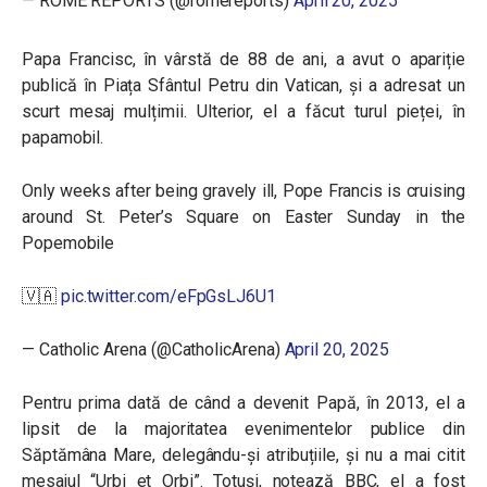
— ROME REPORTS (@romereports)
April 20, 2025
Papa Francisc, în vârstă de 88 de ani, a avut o apariție
publică în Piața Sfântul Petru din Vatican, și a adresat un
scurt mesaj mulțimii. Ulterior, el a făcut turul pieței, în
papamobil.
Only weeks after being gravely ill, Pope Francis is cruising
around St. Peter’s Square on Easter Sunday in the
Popemobile
🇻🇦
pic.twitter.com/eFpGsLJ6U1
— Catholic Arena (@CatholicArena)
April 20, 2025
Pentru prima dată de când a devenit Papă, în 2013, el a
lipsit de la majoritatea evenimentelor publice din
Săptămâna Mare, delegându-și atribuțiile, și nu a mai citit
mesajul “Urbi et Orbi”. Totuși, notează BBC, el a fost