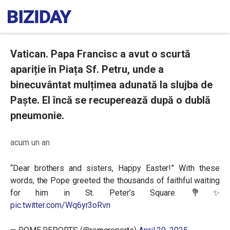
Vatican. Papa Francisc a avut o scurtă
apariție în Piața Sf. Petru, unde a
binecuvântat mulțimea adunată la slujba de
Paște. El încă se recuperează după o dublă
pneumonie.
acum un an
“Dear brothers and sisters, Happy Easter!” With these
words, the Pope greeted the thousands of faithful waiting
for him in St. Peter’s Square. 💐✨
pic.twitter.com/Wq6yr3oRvn