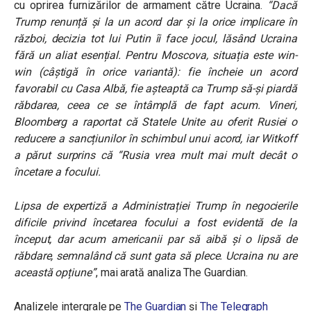
cu oprirea furnizărilor de armament către Ucraina.
“Dacă
Trump renunță și la un acord dar și la orice implicare în
război, decizia tot lui Putin îi face jocul, lăsând Ucraina
fără un aliat esențial. Pentru Moscova, situația este win-
win (câștigă în orice variantă): fie încheie un acord
favorabil cu Casa Albă, fie așteaptă ca Trump să-și piardă
răbdarea, ceea ce se întâmplă de fapt acum. Vineri,
Bloomberg a raportat că Statele Unite au oferit Rusiei o
reducere a sancțiunilor în schimbul unui acord, iar Witkoff
a părut surprins că “Rusia vrea mult mai mult decât o
încetare a focului.
Lipsa de expertiză a Administrației Trump în negocierile
dificile privind încetarea focului a fost evidentă de la
început, dar acum americanii par să aibă și o lipsă de
răbdare, semnalând că sunt gata să plece. Ucraina nu are
această opțiune”
, mai arată analiza The Guardian.
Analizele intergrale pe
The Guardian
și
The Telegraph