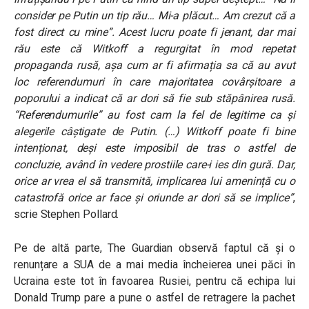
consider pe Putin un tip rău… Mi-a plăcut… Am crezut că a
fost direct cu mine”. Acest lucru poate fi jenant, dar mai
rău este că Witkoff a regurgitat în mod repetat
propaganda rusă, așa cum ar fi afirmația sa că au avut
loc referendumuri în care majoritatea covârșitoare a
poporului a indicat că ar dori să fie sub stăpânirea rusă.
“Referendumurile” au fost cam la fel de legitime ca și
alegerile câștigate de Putin. (…) Witkoff poate fi bine
intenționat, deși este imposibil de tras o astfel de
concluzie, având în vedere prostiile care-i ies din gură. Dar,
orice ar vrea el să transmită, implicarea lui amenință cu o
catastrofă orice ar face și oriunde ar dori să se implice”
,
scrie Stephen Pollard.
Pe de altă parte, The Guardian observă faptul că și o
renunțare a SUA de a mai media încheierea unei păci în
Ucraina este tot în favoarea Rusiei, pentru că echipa lui
Donald Trump pare a pune o astfel de retragere la pachet