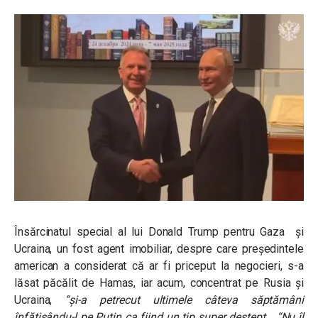
Însărcinatul special al lui Donald Trump pentru Gaza și
Ucraina, un fost agent imobiliar, despre care președintele
american a considerat că ar fi priceput la negocieri, s-a
lăsat păcălit de Hamas, iar acum, concentrat pe Rusia și
Ucraina,
“și-a petrecut ultimele câteva săptămâni
înfățișându-l pe Putin ca fiind un tip super deștept… “Nu îl