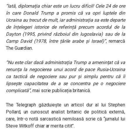
“Iată, diplomația chiar este un lucru dificil! Cele 24 de ore
în care Donald Trump a promis că va opri luptele din
Ucraina au trecut de mult, iar administrația sa este departe
de înțelegeri istorice de referință precum acordul de la
Dayton (1995, privind războiul din Iugoslavia) sau de la
Camp David (1978, între țările arabe și Israel)”,
remarcă
The Guardian
.
“Nu este clar dacă administrația Trump a amenințat că va
renunța la negocierea unui acord de pace Rusia-Ucraina
ca tactică de negociere sau pur și simplu pentru că îi
lipsește capacitatea de a se concentra pe o negociere
complicată”
, mai scrie publicația britanică.
The Telegraph găzduiește un articol dur al lui Stephen
Pollard, un cunoscut analist britanic de politică externă,
care, într-o notă sarcastică nemiloasă scrie că “jurnalul lui
Steve Witkoff chiar ar merita citit”.