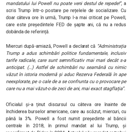
mandatului lui Powell nu poate veni destul de repede!”,
a
scris Trump într-o postare pe rețelele de socializare. Cu
doar câteva ore în urmă, Trump l-a mai criticat pe Powell,
care este președintele FED de șapte ani, că nu a redus
dobânda de referință.
Miercuri după-amiază, Powell a declarat că
“Administrația
Trump a adus schimbări politice fundamentale, inclusiv
tarife radicale, care sunt semnificativ mai mari decât s-a
anticipat. (…) Astfel de schimbări nu seamănă cu nimic
văzut în istoria modernă și aduc Rezerva Federală în ape
neexplorate, pe o cale de a se confrunta cu o provocare pe
care nu a mai văzut-o de zeci de ani, mai exact stagflația”.
Oficialul și-a ținut discursul cu câteva ore înainte de
închiderea burselor americane, care au scăzut, miercuri, cu
până la 3%. Powell a fost numit președinte al băncii
centrale în 2018, în primul mandat al lui Trump, și