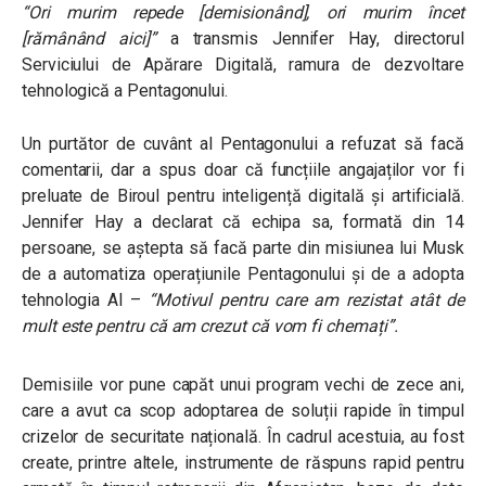
“Ori murim repede [demisionând], ori murim încet
[rămânând aici]”
a transmis Jennifer Hay, directorul
Serviciului de Apărare Digitală, ramura de dezvoltare
tehnologică a Pentagonului.
Un purtător de cuvânt al Pentagonului a refuzat să facă
comentarii, dar a spus doar că funcțiile angajaților vor fi
preluate de Biroul pentru inteligență digitală și artificială.
Jennifer Hay a declarat că echipa sa, formată din 14
persoane, se aștepta să facă parte din misiunea lui Musk
de a automatiza operațiunile Pentagonului și de a adopta
tehnologia AI –
“
Motivul pentru care am rezistat atât de
mult este pentru că am crezut că vom fi chemați”.
Demisiile vor pune capăt unui program vechi de zece ani,
care a avut ca scop adoptarea de soluții rapide în timpul
crizelor de securitate națională. În cadrul acestuia, au fost
create, printre altele, instrumente de răspuns rapid pentru