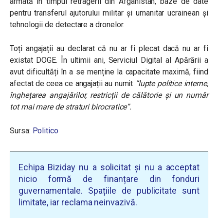
armată în timpul retragerii din Afganistan, baze de date
pentru transferul ajutorului militar și umanitar ucrainean și
tehnologii de detectare a dronelor.
Toți angajații au declarat că nu ar fi plecat dacă nu ar fi
existat DOGE. În ultimii ani, Serviciul Digital al Apărării a
avut dificultăți în a se menține la capacitate maximă, fiind
afectat de ceea ce angajații au numit
“lupte politice interne,
înghețarea angajărilor, restricții de călătorie și un număr
tot mai mare de straturi birocratice”.
Sursa:
Politico
Echipa Biziday nu a solicitat și nu a acceptat
nicio formă de finanțare din fonduri
guvernamentale. Spațiile de publicitate sunt
limitate, iar reclama neinvazivă.