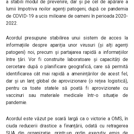
a stabili modul de prevenire, dar și pe cel de apărare a
lumii împotriva noilor agenți patogeni, după ce pandemia
de COVID-19 a ucis milioane de oameni în perioada 2020-
2022.
Acordul presupune stabilirea unui sistem de acces la
informațiile despre apariția unor virusuri (și alți agenți
patogeni) noi, precum și partajarea rapidă a informațiilor
între țări. Vor fi construite laboratoare și capacități de
cercetare după o planificare geografică, care să permită
identificarea cât mai rapidă a amenințărilor de acest fel,
dar și un lanț global de aprovizionare (o rețea logistică),
pentru ca toate statele să poată fi aprovizionate cu
vaccinuri sau materiale medicale într-o situație de
pandemie.
Acordul este văzut pe scară largă ca o victorie a OMS, în
ciuda reducerii drastice a finanțării, odată cu retragerea
SUA din organizație, printr-un ordin executiv emis de