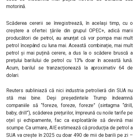
motorină.
Scăderea cererii se înregistrează, în același timp, cu o
creștere a ofertei: țările din grupul OPEC+, adică marii
producători de petrol, au anunțat că vor pompa mai mult
petrol începând cu luna mai. Această combinație, mai mult
petrol și mai puțină cerere, a dus la o scădere bruscă a
prețului barilului de petrol cu 13% doar în această lună.
Acum, barilul se tranzacționează la aproximativ 64 de
dolari.
Reuters subliniază că nici industria petrolieră din SUA nu
stă mai bine. Deși președintele Trump îndeamnă
companiile să “foreze, foreze, foreze” (sintagma “drill,
baby, drill”), scăderea prețurilor, împreună cu noile tarife pe
oțel și echipamente, fac ca exploatările să devină mai
scumpe. Ca urmare, AIE estimează că producția de petrol a
SUA va crește în 2025 cu doar 490 de mii de barili pe zi –