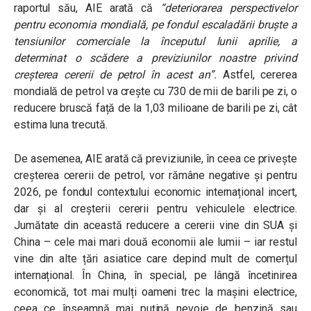
raportul său, AIE arată că
“deteriorarea perspectivelor
pentru economia mondială, pe fondul escaladării bruște a
tensiunilor comerciale la începutul lunii aprilie, a
determinat o scădere a previziunilor noastre privind
creșterea cererii de petrol în acest an”
.
Astfel, cererea
mondială de petrol va crește cu 730 de mii de barili pe zi, o
reducere bruscă față de la 1,03 milioane de barili pe zi, cât
estima luna trecută.
De asemenea, AIE arată că previziunile, în ceea ce privește
creșterea cererii de petrol, vor rămâne negative și pentru
2026, pe fondul contextului economic internațional incert,
dar și al creșterii cererii pentru vehiculele electrice.
Jumătate din această reducere a cererii vine din SUA și
China – cele mai mari două economii ale lumii – iar restul
vine din alte țări asiatice care depind mult de comerțul
internațional. În China, în special, pe lângă încetinirea
economică, tot mai mulți oameni trec la mașini electrice,
ceea ce înseamnă mai puțină nevoie de benzină sau