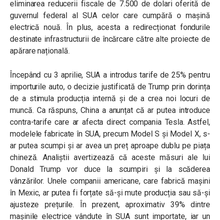
eliminarea reducerii fiscale de 7.500 de dolari oferită de
guvernul federal al SUA celor care cumpără o mașină
electrică nouă. În plus, acesta a
redirecționat fondurile
destinate infrastructurii de încărcare către alte proiecte de
apărare națională.
Începând cu 3 aprilie, SUA a introdus tarife de 25% pentru
importurile auto, o decizie justificată de Trump prin dorința
de a stimula producția internă și de a crea noi locuri de
muncă. Ca răspuns, China a anunțat că ar putea introduce
contra-tarife care ar afecta direct compania Tesla. Astfel,
modelele fabricate în SUA, precum Model S și Model X, s-
ar putea scumpi și ar avea un preț aproape dublu pe piața
chineză. Analiștii avertizează că aceste măsuri ale lui
Donald Trump vor duce la scumpiri și la scăderea
vânzărilor. Unele companii americane, care fabrică mașini
în Mexic, ar putea fi forțate să-și mute producția sau să-și
ajusteze prețurile. În prezent, aproximativ 39% dintre
mașinile electrice vândute în SUA sunt importate, iar un