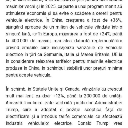
mașinilor vechi și în 2025, ca parte a unui program menit să
stimuleze economia și să evite o scădere a cererii pentru
vehicule electrice. În China, creșterea a fost de +36%,
ajungând aproape de un milion de vehicule vândute într-o
singură lună, iar în Europa, majorarea a fost de +24%, până
la 400.000 de mașini, mai ales datorită reglementărilor
privind emisiile care încurajează vânzările de vehicule
electrice în țări ca Germania, Italia și Marea Britanie. UE ia
în considerare relaxarea tarifelor pentru mașinile electrice
produse în China, în schimbul stabilirii unor prețuri minime
pentru aceste vehicule.
În schimb, în Statele Unite și Canada, vânzările au crescut
mult mai lent, cu doar +12%, până la 200.000 de unități.
Această încetinire este atribuită politicilor Administrației
Trump, care a adoptat o poziție sceptică față de
electrificare și a introdus tarife comerciale ce afectează
industria vehiculelor electrice.
Donald Trump vrea