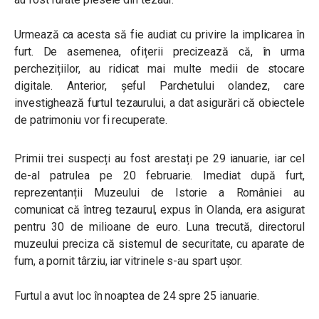
Urmează ca acesta să fie audiat cu privire la implicarea în
furt. De asemenea, ofițerii precizează că, în urma
perchezițiilor, au ridicat mai multe medii de stocare
digitale.
Anterior, șeful Parchetului olandez, care
investighează furtul tezaurului, a dat asigurări că obiectele
de patrimoniu vor fi recuperate.
Primii trei suspecți au fost arestați pe 29 ianuarie, iar cel
de-al patrulea pe 20 februarie. Imediat după furt,
reprezentanții Muzeului de Istorie a României au
comunicat că întreg tezaurul, expus în Olanda, era asigurat
pentru 30 de milioane de euro. Luna trecută, directorul
muzeului preciza că sistemul de securitate, cu aparate de
fum, a pornit târziu, iar vitrinele s-au spart ușor.
Furtul a avut loc în noaptea de 24 spre 25 ianuarie.