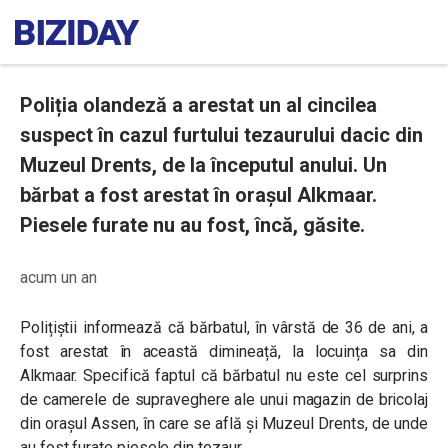
Poliția olandeză a arestat un al cincilea
suspect în cazul furtului tezaurului dacic din
Muzeul Drents, de la începutul anului. Un
bărbat a fost arestat în orașul Alkmaar.
Piesele furate nu au fost, încă, găsite.
acum un an
Polițiștii informează că bărbatul, în vârstă de 36 de ani, a
fost arestat în această dimineață, la locuința sa din
Alkmaar. Specifică faptul că bărbatul nu este cel surprins
de camerele de supraveghere ale unui magazin de bricolaj
din orașul Assen, în care se află și Muzeul Drents, de unde
au fost furate piesele din tezaur.