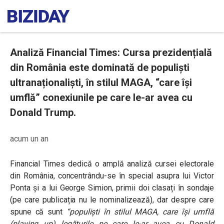
Analiză Financial Times: Cursa prezidențială
din România este dominată de populişti
ultranaționaliști, în stilul MAGA, “care își
umflă” conexiunile pe care le-ar avea cu
Donald Trump.
acum un an
Financial Times dedică o amplă analiză cursei electorale
din România, concentrându-se în special asupra lui Victor
Ponta și a lui George Simion, primii doi clasați în sondaje
(pe care publicația nu le nominalizează), dar despre care
spune că sunt
“populişti în stilul MAGA, care își umflă
(playing up) legăturile pe care le-ar avea cu Donald