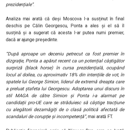
prezidențiale”
.
Analiza mai arată că deși Moscova l-a susținut în final
deschis pe Călin Georgescu, Ponta a ales și el să îl
susțină și a sugerat că acesta l-ar putea numi premier,
dacă ar ajunge președinte.
“După aproape un deceniu petrecut ca fost premier în
dizgrație, Ponta a apărut recent ca un potențial câștigător
surpriză (black horse) în cursa prezidențială, ocupând
locul al doilea, cu aproximativ 18% din intențiile de vot, în
spatele lui George Simion, liderul de extremă dreapta care
a preluat ștafeta lui Georgescu. Adoptarea unui discurs în
stil MAGA de către Simion și Ponta i-a alarmat pe
candidații pro-UE care se străduiesc să câștige tracțiune
cu alegătorii dezamăgiți de o clasă politică afectată de
scandaluri de corupție și incompetență”,
mai arată FT.