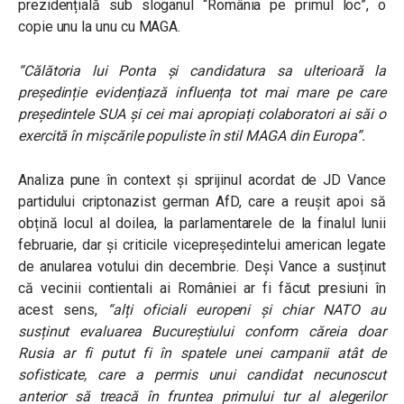
prezidențială sub sloganul “România pe primul loc”, o
copie unu la unu cu MAGA.
“Călătoria lui Ponta și candidatura sa ulterioară la
președinție evidențiază influența tot mai mare pe care
președintele SUA și cei mai apropiați colaboratori ai săi o
exercită în mișcările populiste în stil MAGA din Europa”.
Analiza pune în context și sprijinul acordat de JD Vance
partidului criptonazist german AfD, care a reușit apoi să
obțină locul al doilea, la parlamentarele de la finalul lunii
februarie, dar și criticile vicepreședintelui american legate
de anularea votului din decembrie. Deși Vance a susținut
că vecinii contientali ai României ar fi făcut presiuni în
acest sens,
“alți oficiali europeni și chiar NATO au
susținut evaluarea Bucureștiului conform căreia doar
Rusia ar fi putut fi în spatele unei campanii atât de
sofisticate, care a permis unui candidat necunoscut
anterior să treacă în fruntea primului tur al alegerilor