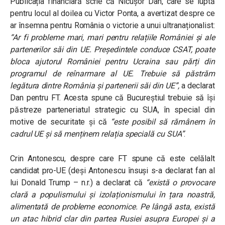
Publicația financiară scrie că Nicușor Dan, care se luptă
pentru locul al doilea cu Victor Ponta, a avertizat despre ce
ar însemna pentru România o victorie a unui ultranaționalist:
“Ar fi probleme mari, mari pentru relațiile României și ale
partenerilor săi din UE. Președintele conduce CSAT, poate
bloca ajutorul României pentru Ucraina sau părți din
programul de reînarmare al UE. Trebuie să păstrăm
legătura dintre România și partenerii săi din UE”,
a declarat
Dan pentru FT. Acesta spune că Bucureștiul trebuie să își
păstreze parteneriatul strategic cu SUA, în special din
motive de securitate și că
“este posibil să rămânem în
cadrul UE și să menținem relația specială cu SUA”
.
Crin Antonescu, despre care FT spune că este celălalt
candidat pro-UE (deși Antonescu însuși s-a declarat fan al
lui Donald Trump – n.r.) a declarat că
“există o provocare
clară a populismului și izolaționismului în țara noastră,
alimentată de probleme economice. Pe lângă asta, există
un atac hibrid clar din partea Rusiei asupra Europei și a