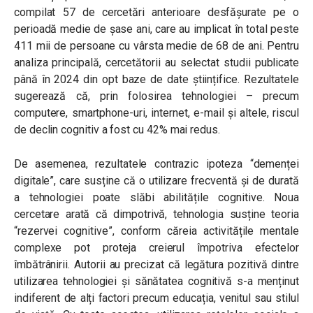
compilat 57 de cercetări anterioare desfășurate pe o
perioadă medie de șase ani, care au implicat în total peste
411 mii de persoane cu vârsta medie de 68 de ani. Pentru
analiza principală, cercetătorii au selectat studii publicate
până în 2024 din opt baze de date științifice. Rezultatele
sugerează că, prin folosirea tehnologiei – precum
computere, smartphone-uri, internet, e-mail și altele, riscul
de declin cognitiv a fost cu 42% mai redus.
De asemenea, rezultatele contrazic ipoteza “demenței
digitale”, care susține că o utilizare frecventă și de durată
a tehnologiei poate slăbi abilitățile cognitive. Noua
cercetare arată că dimpotrivă, tehnologia susține teoria
“rezervei cognitive”, conform căreia activitățile mentale
complexe pot proteja creierul împotriva efectelor
îmbătrânirii. Autorii au precizat că legătura pozitivă dintre
utilizarea tehnologiei și sănătatea cognitivă s-a menținut
indiferent de alți factori precum educația, venitul sau stilul