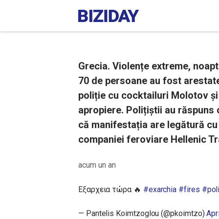
Grecia. Violențe extreme, noapte
70 de persoane au fost arestate
poliție cu cocktailuri Molotov ș
apropiere. Polițiștii au răspun
că manifestația are legătură cu 
companiei feroviare Hellenic Tr
acum un an
Εξαρχεια τώρα 🔥
#exarchia
#fires
#pol
— Pantelis Koimtzoglou (@pkoimtzo)
Apr