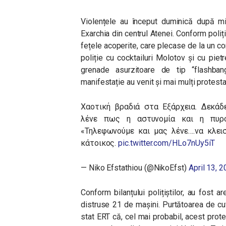
Violențele au început duminică după mie
Exarchia din centrul Atenei. Conform poliț
fețele acoperite, care plecase de la un co
poliție cu cocktailuri Molotov și cu piet
grenade asurzitoare de tip “flashbang
manifestație au venit și mai mulți protestat
Χαοτική βραδιά στα Εξάρχεια. Δεκάδ
λένε πως η αστυνομία και η πυρο
«Τηλεφωνούμε και μας λένε….να κλει
κάτοικος.
pic.twitter.com/HLo7nUy5iT
— Niko Efstathiou (@NikoEfst)
April 13, 
Conform bilanțului polițiștilor, au fost 
distruse 21 de mașini. Purtătoarea de cuv
stat ERT că, cel mai probabil, acest prot