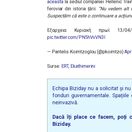
aceasta
la sediul companiei Hellenic Train
feroviar din istoria țării:
“Nu vedem alt m
Suspectăm că este o continuare a acțiuni
Εξαρχεια Κυριακή πρωί 13/0
pic.twitter.com/PN5hVvVN3I
— Pantelis Koimtzoglou (@pkoimtzo)
Apr
Surse:
ERT
,
Ekathimerini
Echipa Biziday nu a solicitat și n
fonduri guvernamentale. Spațiile d
neinvazivă.
Dacă îți place ce facem, poți c
Biziday.