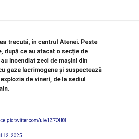
a trecută, în centrul Atenei. Peste
, după ce au atacat o secție de
i au incendiat zeci de mașini din
s cu gaze lacrimogene și suspectează
explozia de vineri, de la sediul
ain.
ice
pic.twitter.com/uIe1Z7OH8I
il 12, 2025