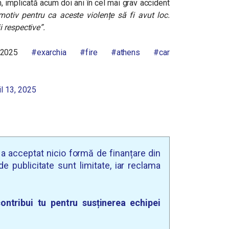
, implicată acum doi ani în cel mai grav accident
otiv pentru ca aceste violențe să fi avut loc.
i respective”.
4/2025
#exarchia
#fire
#athens
#car
il 13, 2025
u a acceptat nicio formă de finanțare din
e publicitate sunt limitate, iar reclama
ontribui tu pentru susținerea echipei