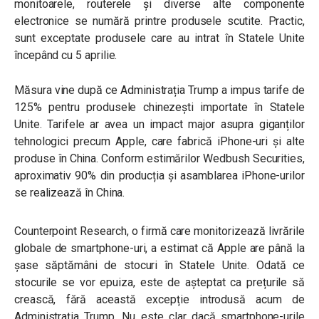
monitoarele, routerele și diverse alte componente
electronice se numără printre produsele scutite. Practic,
sunt exceptate produsele care au intrat în Statele Unite
începând cu 5 aprilie.
Măsura vine după ce Administrația Trump a impus tarife de
125% pentru produsele chinezești importate în Statele
Unite. Tarifele ar avea un impact major asupra giganților
tehnologici precum Apple, care fabrică iPhone-uri și alte
produse în China. Conform estimărilor Wedbush Securities,
aproximativ 90% din producția și asamblarea iPhone-urilor
se realizează în China.
Counterpoint Research, o firmă care monitorizează livrările
globale de smartphone-uri, a estimat că Apple are până la
șase săptămâni de stocuri în Statele Unite. Odată ce
stocurile se vor epuiza, este de așteptat ca prețurile să
crească, fără această excepție introdusă acum de
Administrația Trump. Nu este clar dacă smartphone-urile