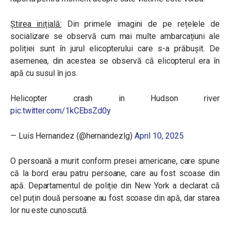
Știrea inițială:
Din primele imagini de pe rețelele de
socializare se observă cum mai multe ambarcațiuni ale
poliției sunt în jurul elicopterului care s-a prăbușit. De
asemenea, din acestea se observă că elicopterul era în
apă cu susul în jos.
Helicopter crash in Hudson river
pic.twitter.com/1kCEbsZd0y
— Luis Hernandez (@hernandezlg)
April 10, 2025
O persoană a murit conform presei americane, care spune
că la bord erau patru persoane, care au fost scoase din
apă. Departamentul de poliție din New York a declarat că
cel puțin două persoane au fost scoase din apă, dar starea
lor nu este cunoscută.