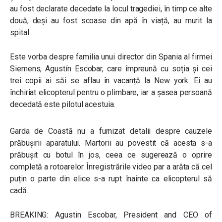
au fost declarate decedate la locul tragediei, în timp ce alte
două, deși au fost scoase din apă în viață, au murit la
spital.
Este vorba despre familia unui director din Spania al firmei
Siemens, Agustín Escobar, care împreună cu soția și cei
trei copii ai săi se aflau în vacanță la New york. Ei au
închiriat elicopterul pentru o plimbare, iar a șasea persoană
decedată este pilotul acestuia.
Garda de Coastă nu a furnizat detalii despre cauzele
prăbușirii aparatului. Martorii au povestit că acesta s-a
prăbușit cu botul în jos, ceea ce sugerează o oprire
completă a rotoarelor. Înregistrările video par a arăta că cel
puțin o parte din elice s-a rupt înainte ca elicopterul să
cadă.
BREAKING: Agustin Escobar, President and CEO of