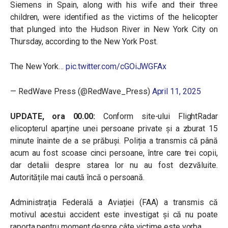
Siemens in Spain, along with his wife and their three
children, were identified as the victims of the helicopter
that plunged into the Hudson River in New York City on
Thursday, according to the New York Post.
The New York…
pic.twitter.com/cGOiJWGFAx
— RedWave Press (@RedWave_Press)
April 11, 2025
UPDATE, ora 00.00:
Conform site-ului
FlightRadar
elicopterul aparține unei persoane private și a zburat 15
minute înainte de a se prăbuși. Poliția a transmis că până
acum au fost scoase cinci persoane, între care trei copii,
dar detalii despre starea lor nu au fost dezvăluite.
Autoritățile mai caută încă o persoană.
Administrația Federală a Aviației (FAA) a transmis că
motivul acestui accident este investigat și că nu poate
raporta pentru moment despre câte victime este vorba.