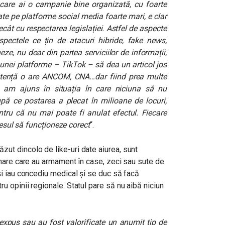
 care ai o campanie bine organizată, cu foarte
itate pe platforme social media foarte mari, e clar
ecât cu respectarea legislației. Astfel de aspecte
aspectele ce țin de atacuri hibride, fake news,
eze, nu doar din partea serviciilor de informații,
ere unei platforme – TikTok – să dea un articol jos
tență o are ANCOM, CNA…dar fiind prea multe
ni, am ajuns în situația în care niciuna să nu
upă ce postarea a plecat în milioane de locuri,
ru că nu mai poate fi anulat efectul. Fiecare
ocesul să funcționeze corect
“.
ut dincolo de like-uri date aiurea, sunt
ionare care au armament în case, zeci sau sute de
-și iau concediu medical și se duc să facă
u opinii regionale. Statul pare să nu aibă niciun
i expus sau au fost valorificate un anumit tip de