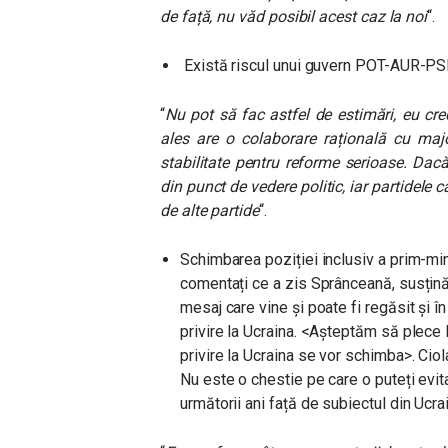
de față, nu văd posibil acest caz la noi
“.
Există riscul unui guvern POT-AUR-PSD 
“
Nu pot să fac astfel de estimări, eu cred
ales are o colaborare rațională cu majo
stabilitate pentru reforme serioase. Dacă
din punct de vedere politic, iar partidele ca
de alte partide
“.
Schimbarea poziției inclusiv a prim-mini
comentați ce a zis Sprânceană, susținăt
mesaj care vine și poate fi regăsit și 
privire la Ucraina. <Așteptăm să plece 
privire la Ucraina se vor schimba>. Ciol
Nu este o chestie pe care o puteți evi
următorii ani față de subiectul din Ucra