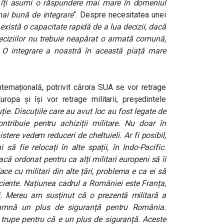
 îți asumi o răspundere mai mare în domeniul
mai bună de integrare
“. Despre necesitatea unei
există o capacitate rapidă de a lua decizii, dacă
deciziilor nu trebuie neapărat o armată comună,
. O integrare a noastră în această piață mare
ternațională, potrivit cărora SUA se vor retrage
ropa și își vor retrage militarii, președintele
ie. Discuțiile care au avut loc au fost legate de
ntribuie pentru achiziții militare. Nu doar în
istere vedem reduceri de cheltuieli. Ar fi posibil,
să fie relocați în alte spații, în Indo-Pacific.
că ordonat pentru ca alți militari europeni să îi
ce cu militari din alte țări, problema e ca ei să
iciente. Națiunea cadrul a României este Franța,
. Mereu am susținut că o prezentă militară a
amnă un plus de siguranță pentru România.
r trupe pentru că e un plus de siguranță. Aceste