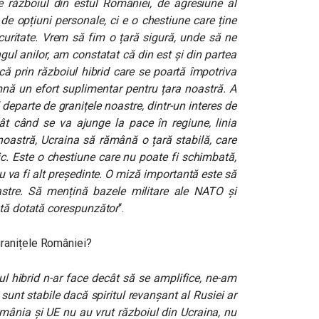
 războiul din estul României, de agresiune al
de opțiuni personale, ci e o chestiune care ține
ecuritate. Vrem să fim o țară sigură, unde să ne
gul anilor, am constatat că din est și din partea
că prin războiul hibrid care se poartă împotriva
amnă un efort suplimentar pentru țara noastră. A
departe de granițele noastre, dintr-un interes de
ât când se va ajunge la pace în regiune, linia
 noastră, Ucraina să rămână o țară stabilă, care
ic. Este o chestiune care nu poate fi schimbată,
u va fi alt președinte. O miză importantă este să
astre. Să mențină bazele militare ale NATO și
ată dotată corespunzător
“.
granițele României?
iul hibrid n-ar face decât să se amplifice, ne-am
i sunt stabile dacă spiritul revanșant al Rusiei ar
omânia și UE nu au vrut războiul din Ucraina, nu