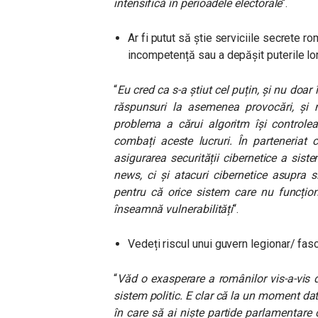
intensifică în perioadele electorale
“.
Ar fi putut să știe serviciile secrete r
incompetență sau a depășit puterile lor
“
Eu cred ca s-a știut cel puțin, și nu do
răspunsuri la asemenea provocări, și n
problema a cărui algoritm își controle
combați aceste lucruri. În parteneriat c
asigurarea securității cibernetice a sist
news, ci și atacuri cibernetice asupra 
pentru că orice sistem care nu funcțio
înseamnă vulnerabilități
“.
Vedeți riscul unui guvern legionar/ fas
“
Văd o exasperare a românilor vis-a-vis d
sistem politic. E clar că la un moment dat 
în care să ai niște partide parlamentare