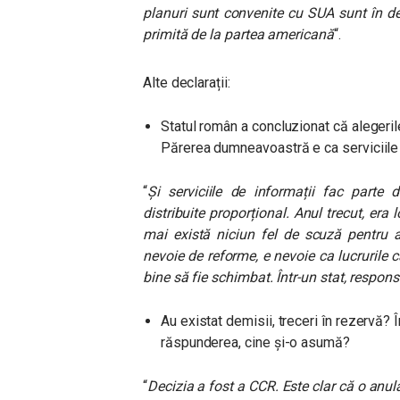
planuri sunt convenite cu SUA sunt în de
primită de la partea americană
“.
Alte declarații:
Statul român a concluzionat că alegerile
Părerea dumneavoastră e ca serviciile 
“
Și serviciile de informații fac parte 
distribuite proporțional. Anul trecut, era
mai există niciun fel de scuză pentru a
nevoie de reforme, e nevoie ca lucrurile 
bine să fie schimbat. Într-un stat, respons
Au existat demisii, treceri în rezervă? 
răspunderea, cine și-o asumă?
“
Decizia a fost a CCR. Este clar că o anul