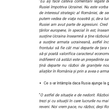
“
Eu aș face câteva comentarii legate de
Rusiei împotriva Ucrainei. Nu este vorba 
de interesul strategic al României, de s
putem vedea de viața noastră și, de-a lun
Rusiei am avut parte de agresiuni. Cred 
țărilor europene, în special în est, înse
susține Ucraina înseamnă a ține războiul 
a susține armata ucraineană, astfel înc
frontului să fie cât mai departe de țara
să-și poată valorifica caracterul econom
indiferent că astăzi este un președinte sa
țină departe nu război de granițele no
aliaților în România și prin a avea o arm
Ce s-ar întâmpla daca Rusia ajunge la 
“
O astfel de situație e de nedorit. Războ
trezi și cu situații în care lucrurile nu ma
reveni. Noi vrem pace, nu război, deși R