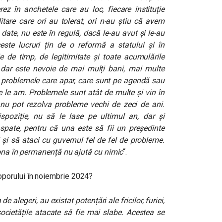
rez în anchetele care au loc, fiecare instituție
litare care ori au tolerat, ori n-au știu că avem
date, nu este în regulă, dacă le-au avut și le-au
ceste lucruri țin de o reformă a statului și în
 de timp, de legitimitate și toate acumulările
, dar este nevoie de mai mulți bani, mai multe
de problemele care apar, care sunt pe agendă sau
e le am. Problemele sunt atât de multe și vin în
 nu pot rezolva probleme vechi de zeci de ani.
spoziție, nu să le lase pe ultimul an, dar și
 spate, pentru că una este să fii un președinte
i și să ataci cu guvernul fel de fel de probleme.
axona în permanență nu ajută cu nimic
“.
oporului în noiembrie 2024?
 alegeri, au existat potențări ale fricilor, furiei,
 societățile atacate să fie mai slabe. Acestea se