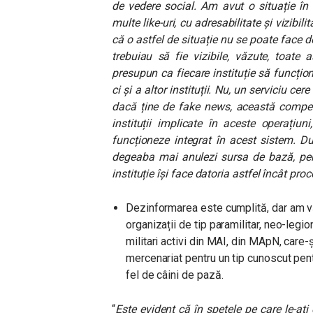
de vedere social. Am avut o situație în
multe like-uri, cu adresabilitate și vizibil
că o astfel de situație nu se poate face d
trebuiau să fie vizibile, văzute, toate 
presupun ca fiecare instituție să funcțion
ci și a altor instituții. Nu, un serviciu c
dacă ține de fake news, această compe
instituții implicate în aceste operațiu
funcționeze integrat în acest sistem. D
degeaba mai anulezi sursa de bază, pent
instituție își face datoria astfel încât pr
Dezinformarea este cumplită, dar am văz
organizații de tip paramilitar, neo-leg
militari activi din MAI, din MApN, care
mercenariat pentru un tip cunoscut pentr
fel de câini de pază.
“
Este evident că în spețele pe care le-aț