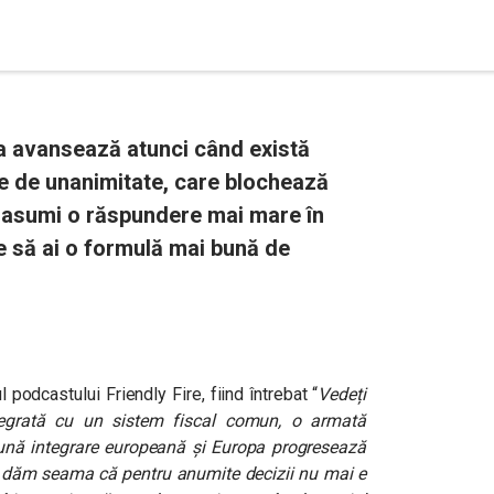
pa avansează atunci când există
e de unanimitate, care blochează
ți asumi o răspundere mai mare în
ie să ai o formulă mai bună de
l podcastului Friendly Fire, fiind întrebat “
Vedeți
egrată cu un sistem fiscal comun, o armată
ună integrare europeană și Europa progresează
ne dăm seama că pentru anumite decizii nu mai e