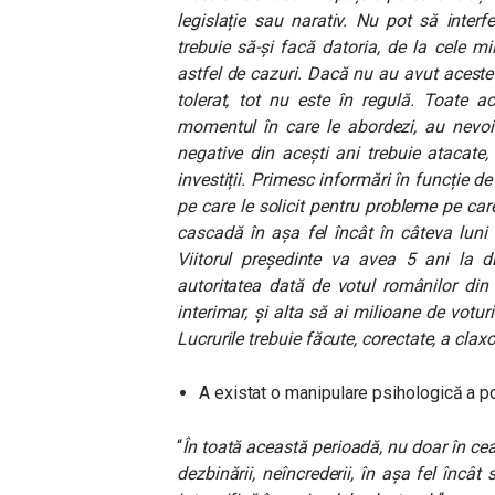
legislație sau narativ. Nu pot să interfe
trebuie să-și facă datoria, de la cele mi
astfel de cazuri. Dacă nu au avut aceste 
tolerat, tot nu este în regulă. Toate a
momentul în care le abordezi, au nevoie
negative din acești ani trebuie atacate
investiții. Primesc informări în funcție 
pe care le solicit pentru probleme pe car
cascadă în așa fel încât în câteva luni
Viitorul președinte va avea 5 ani la di
autoritatea dată de votul românilor din
interimar, și alta să ai milioane de votur
Lucrurile trebuie făcute, corectate, a cl
A existat o manipulare psihologică a p
“
În toată această perioadă, nu doar în cea de
dezbinării, neîncrederii, în așa fel încât