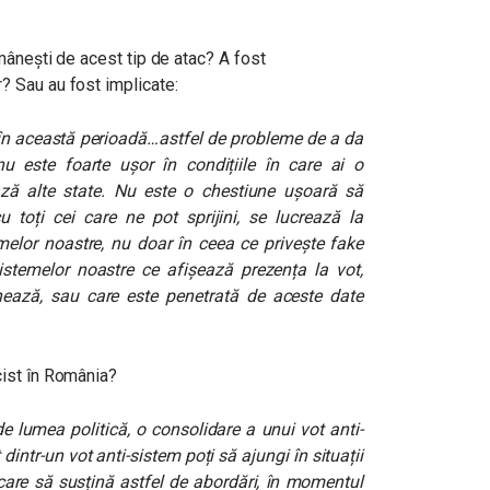
omânești de acest tip de atac? A fost
? Sau au fost implicate:
ar în această perioadă…astfel de probleme de a da
u este foarte ușor în condițiile în care ai o
ază alte state. Nu este o chestiune ușoară să
u toți cei care ne pot sprijini, se lucrează la
emelor noastre, nu doar în ceea ce privește fake
sistemelor noastre ce afișează prezența la vot,
nează, sau care este penetrată de aceste date
cist în România?
e lumea politică, o consolidare a unui vot anti-
dintr-un vot anti-sistem poți să ajungi în situații
 care să susțină astfel de abordări, în momentul