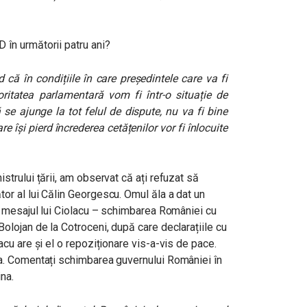
în următorii patru ani?
 că în condițiile în care președintele care va fi
ritatea parlamentară vom fi într-o situație de
 se ajunge la tot felul de dispute, nu va fi bine
re își pierd încrederea cetățenilor vor fi înlocuite
strului țării, am observat că ați refuzat să
or al lui Călin Georgescu. Omul ăla a dat un
în mesajul lui Ciolacu – schimbarea României cu
Bolojan de la Cotroceni, după care declarațiile cu
acu are și el o repoziționare vis-a-vis de pace.
ta. Comentați schimbarea guvernului României în
ina.