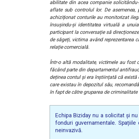
abilitate din acea companie solicitându-l
aflate sub controlul lor. De asemenea, 
achiziționat conturile au monitorizat ileg
însușindu-și identitatea virtuală a unuia
participant la conversație să direcționeze
de săgeți, victima având reprezentarea c
relație comercială.
Într-o altă modalitate, victimele au fo
făcând parte din departamentul antifraud
deținea contul și era înștiințată că există
care existau în depozitul său, recomandân
în fapt de către gruparea de criminalitate
Echipa Biziday nu a solicitat și n
fonduri guvernamentale. Spațiile d
neinvazivă.