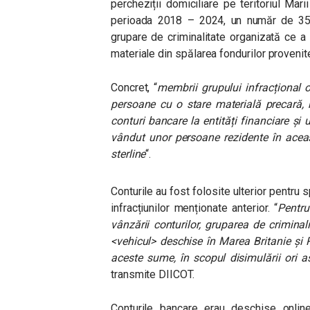
percheziții domiciliare pe teritoriul Marii
perioada 2018 – 2024, un număr de 35 d
grupare de criminalitate organizată ce a
materiale din spălarea fondurilor provenite
Concret, “
membrii grupului infracțional o
persoane cu o stare materială precară,
conturi bancare la entități financiare și 
vândut unor persoane rezidente în aceas
sterline
“.
Conturile au fost folosite ulterior pentru
infracțiunilor menționate anterior. “
Pentru
vânzării conturilor, gruparea de criminal
<vehicul> deschise în Marea Britanie și 
aceste sume, în scopul disimulării ori as
transmite DIICOT.
Conturile bancare erau deschise online,