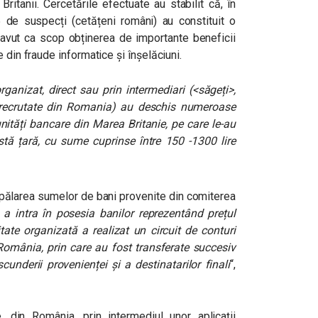
 Britanii. Cercetările efectuate au stabilit că, în
e suspecți (cetățeni români) au constituit o
 avut ca scop obținerea de importante beneficii
 din fraude informatice și înșelăciuni.
rganizat, direct sau prin intermediari (<săgeți>,
 recrutate din Romania) au deschis numeroase
unități bancare din Marea Britanie, pe care le-au
tă țară, cu sume cuprinse între 150 -1300 lire
 spălarea sumelor de bani provenite din comiterea
 a intra în posesia banilor reprezentând prețul
itate organizată a realizat un circuit de conturi
România, prin care au fost transferate succesiv
cunderii provenienței și a destinatarilor finali
“,
 din România, prin intermediul unor aplicații