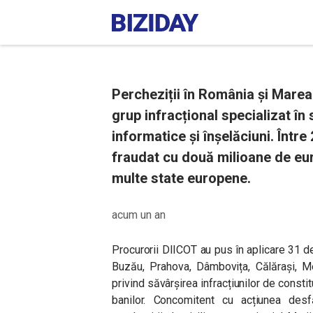
Percheziții în România și Marea
grup infracțional specializat în
informatice și înșelăciuni. Într
fraudat cu două milioane de eur
multe state europene.
acum un an
Procurorii DIICOT au pus în aplicare 31 d
Buzău, Prahova, Dâmbovița, Călărași, Me
privind săvârșirea infracțiunilor de constit
banilor. Concomitent cu acțiunea des