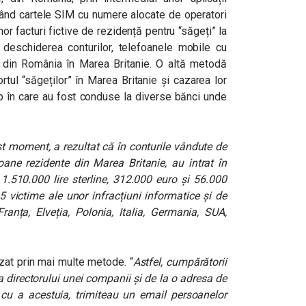
vând cartele SIM cu numere alocate de operatori
nor facturi fictive de rezidență pentru “săgeți” la
deschiderea conturilor, telefoanele mobile cu
se din România în Marea Britanie. O altă metodă
rtul “săgeților” în Marea Britanie și cazarea lor
p în care au fost conduse la diverse bănci unde
t moment, a rezultat că în conturile vândute de
oane rezidente din Marea Britanie, au intrat în
1.510.000 lire sterline, 312.000 euro și 56.000
5 victime ale unor infracțiuni informatice și de
ranța, Elveția, Polonia, Italia, Germania, SUA,
zat prin mai multe metode. “
Astfel, cumpărătorii
ea directorului unei companii și de la o adresa de
cu a acestuia, trimiteau un email persoanelor