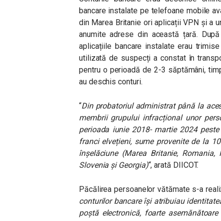
bancare instalate pe telefoane mobile a
din Marea Britanie ori aplicații VPN și a u
anumite adrese din această țară. După 
aplicațiile bancare instalate erau trimi
utilizată de suspecți a constat în transpo
pentru o perioadă de 2-3 săptămâni, tim
au deschis conturi.
“
Din probatoriul administrat până la aces
membrii grupului infracțional unor pers
perioada iunie 2018- martie 2024 peste 
franci elvețieni, sume provenite de la 10
înșelăciune (Marea Britanie, Romania, F
Slovenia și Georgia)
“, arată DIICOT.
Păcălirea persoanelor vătămate s-a reali
conturilor bancare își atribuiau identitat
poștă electronică, foarte asemănătoare 