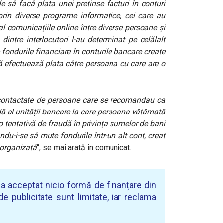
e să facă plata unei pretinse facturi în conturi
prin diverse programe informatice, cei care au
al comunicațiile online între diverse persoane și
 dintre interlocutori l-au determinat pe celălalt
 fondurile financiare în conturile bancare create
ă efectuează plata către persoana cu care are o
st contactate de persoane care se recomandau ca
ă al unității bancare la care persoana vătămată
 o tentativă de fraudă în privința sumelor de bani
du-i-se să mute fondurile într-un alt cont, creat
 organizată
“, se mai arată în comunicat.
u a acceptat nicio formă de finanțare din
e publicitate sunt limitate, iar reclama