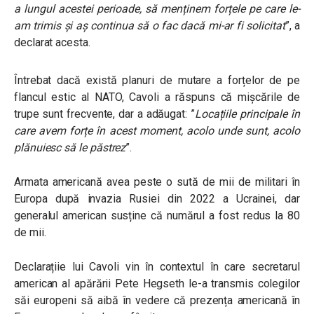
a lungul acestei perioade, să menținem forțele pe care le-
am trimis și aș continua să o fac dacă mi-ar fi solicitat
”, a
declarat acesta.
Întrebat dacă există planuri de mutare a forțelor de pe
flancul estic al NATO, Cavoli a răspuns că mișcările de
trupe sunt frecvente, dar a adăugat: ”
Locațiile principale în
care avem forțe în acest moment, acolo unde sunt, acolo
plănuiesc să le păstrez
”.
Armata americană avea peste o sută de mii de militari în
Europa după invazia Rusiei din 2022 a Ucrainei, dar
generalul american susține că numărul a fost redus la 80
de mii.
Declarațiie lui
Cavoli vin în contextul în care
secretarul
american al apărării Pete Hegseth le-a transmis colegilor
săi europeni să aibă în vedere că prezența americană în