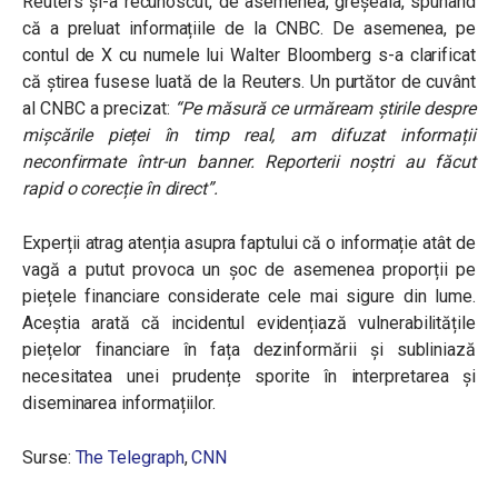
Reuters și-a recunoscut, de asemenea, greșeala, spunând
că a preluat informațiile de la CNBC. De asemenea, pe
contul de X cu numele lui Walter Bloomberg s-a clarificat
că știrea fusese luată de la Reuters.
Un purtător de cuvânt
al CNBC a precizat:
“Pe măsură ce urmăream știrile despre
mișcările pieței în timp real, am difuzat informații
neconfirmate într-un banner. Reporterii noștri au făcut
rapid o corecție în direct”.
Experții atrag atenția asupra faptului că o informație atât de
vagă a putut provoca un șoc de asemenea proporții pe
piețele financiare considerate cele mai sigure din lume.
Aceștia arată că incidentul evidențiază vulnerabilitățile
piețelor financiare în fața dezinformării și subliniază
necesitatea unei prudențe sporite în interpretarea și
diseminarea informațiilor.
Surse:
The Telegraph
,
CNN