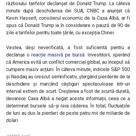
războiului tarifelor declanșat de Donald Trump. La câteva
minute după deschiderea din SUA, CNBC a anunțat că
Kevin Hassett, consilierul economic de la Casa Albă, ar fi
spus că Donald Trump ia în considerare o pauză de 90 de
zile a tarifelor pentru toate țările, cu excepția Chinei.
Vestea, deși neverificată, a fost suficientă pentru a
declanșa
o reacție masivă pe bursă.
Investitorii, sperând
că America evită un conflict comercial global, au început să
cumpere masiv acțiuni. În câteva minute, indicele S&P 500
și Nasdaq au crescut semnificativ, ștergând pierderile de la
deschidere și marcând câștiguri spectaculoase într-un
interval extrem de scurt. Creșterea a fost de scurtă durată,
deoarece
Casa Albă a negat aceste informații, ceea ce a
determinat bursele să-și reia căderea. Î
n total, fluctuațiile
de luni au dus la pierderi de peste patru mii de miliarde de
dolari.