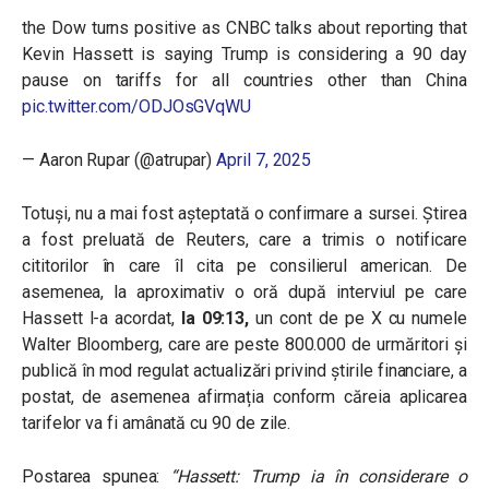
the Dow turns positive as CNBC talks about reporting that
Kevin Hassett is saying Trump is considering a 90 day
pause on tariffs for all countries other than China
pic.twitter.com/ODJOsGVqWU
— Aaron Rupar (@atrupar)
April 7, 2025
Totuși, nu a mai fost așteptată o confirmare a sursei. Știrea
a fost preluată de Reuters, care a trimis o notificare
cititorilor în care îl cita pe consilierul american. De
asemenea, la aproximativ o oră după interviul pe care
Hassett l-a acordat,
la 09:13,
un cont de pe X cu numele
Walter Bloomberg, care are peste 800.000 de urmăritori și
publică în mod regulat actualizări privind știrile financiare, a
postat, de asemenea afirmația conform căreia aplicarea
tarifelor va fi amânată cu 90 de zile.
Postarea spunea:
“Hassett: Trump ia în considerare o