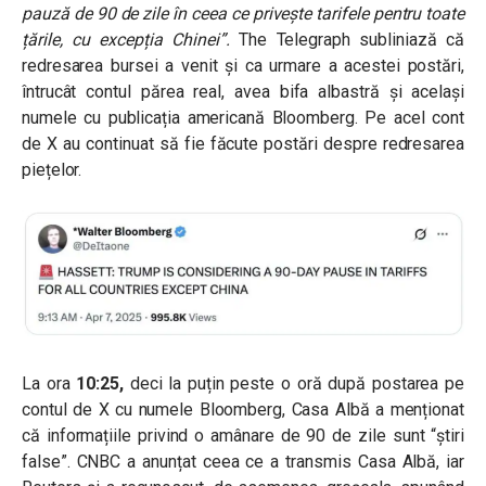
pauză de 90 de zile în ceea ce privește tarifele pentru toate
țările, cu excepția Chinei”.
The Telegraph subliniază că
redresarea bursei a venit și ca urmare a acestei postări,
întrucât contul părea real, avea bifa albastră și același
numele cu publicația americană Bloomberg. Pe acel cont
de X au continuat să fie făcute postări despre redresarea
piețelor.
La ora
10:25,
deci la puțin peste o oră după postarea pe
contul de X cu numele Bloomberg, Casa Albă a menționat
că informațiile privind o amânare de 90 de zile sunt “știri
false”. CNBC a anunțat ceea ce a transmis Casa Albă, iar