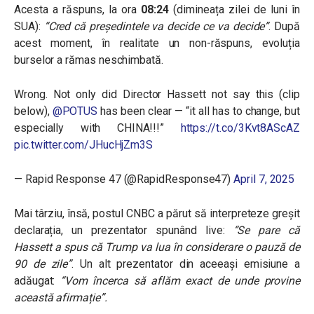
Acesta a răspuns, la ora
08:24
(dimineața zilei de luni în
SUA):
“Cred că președintele va decide ce va decide”
. După
acest moment, în realitate un non-răspuns, evoluția
burselor a rămas neschimbată.
Wrong. Not only did Director Hassett not say this (clip
below),
@POTUS
has been clear — “it all has to change, but
especially with CHINA!!!”
https://t.co/3Kvt8AScAZ
pic.twitter.com/JHucHjZm3S
— Rapid Response 47 (@RapidResponse47)
April 7, 2025
Mai târziu, însă, postul CNBC a părut să interpreteze greșit
declarația, un prezentator spunând live:
“Se pare că
Hassett a spus că Trump va lua în considerare o pauză de
90 de zile”
. Un alt prezentator din aceeași emisiune a
adăugat:
“Vom încerca să aflăm exact de unde provine
această afirmație”.