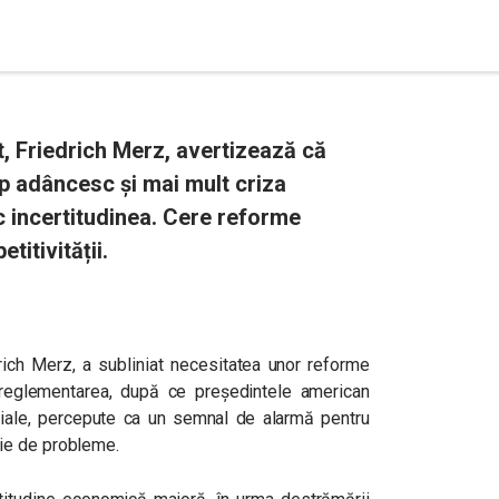
 Friedrich Merz, avertizează că
p adâncesc și mai mult criza
c incertitudinea. Cere reforme
itivității.
rich Merz, a subliniat necesitatea unor reforme
reglementarea, după ce președintele american
iale, percepute ca un semnal de alarmă pentru
rie de probleme.