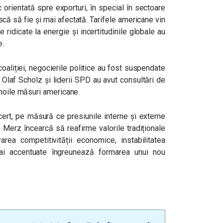
orientată spre exporturi, în special în sectoare
iscă să fie și mai afectată. Tarifele americane vin
le ridicate la energie și incertitudinile globale au
e.
coaliției, negocierile politice au fost suspendate
 Olaf Scholz și liderii SPD au avut consultări de
 noile măsuri americane.
cert, pe măsură ce presiunile interne și externe
h Merz încearcă să reafirme valorile tradiționale
ea competitivității economice, instabilitatea
mai accentuate îngreunează formarea unui nou