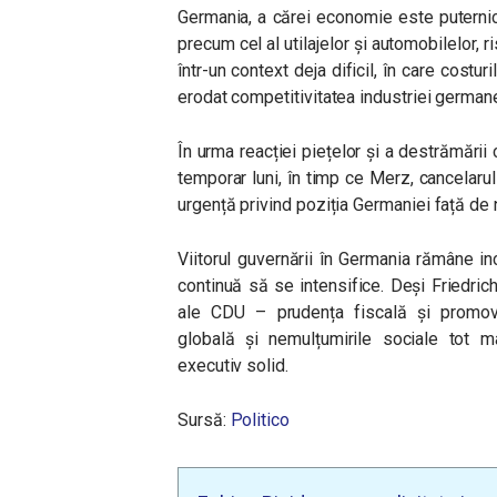
Germania, a cărei economie este puternic 
precum cel al utilajelor și automobilelor, r
într-un context deja dificil, în care costuri
erodat competitivitatea industriei german
În urma reacției piețelor și a destrămării 
temporar luni, în timp ce Merz, cancelarul
urgență privind poziția Germaniei față de
Viitorul guvernării în Germania rămâne in
continuă să se intensifice. Deși Friedric
ale CDU – prudența fiscală și promovar
globală și nemulțumirile sociale tot 
executiv solid.
Sursă:
Politico