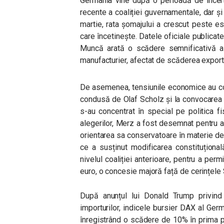
Germania vine după o perioadă de incert
recente a coaliției guvernamentale, dar ș
martie, rata șomajului a crescut peste e
care încetinește. Datele oficiale publica
Muncă arată o scădere semnificativă a c
manufacturier, afectat de scăderea exportur
De asemenea, tensiunile economice au con
condusă de Olaf Scholz și la convocarea a
s-au concentrat în special pe politica f
alegerilor, Merz a fost desemnat pentru a
orientarea sa conservatoare în materie de
ce a susținut modificarea constituțională
nivelul coaliției anterioare, pentru a pe
euro, o concesie majoră față de cerințele 
După anunțul lui Donald Trump privind
importurilor, indicele bursier DAX al Germ
înregistrând o scădere de 10% în prima par