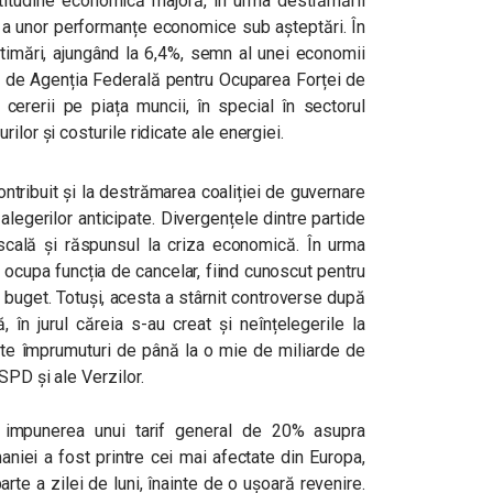
itudine economică majoră, în urma destrămării
i a unor performanțe economice sub așteptări. În
stimări, ajungând la 6,4%, semn al unei economii
te de Agenția Federală pentru Ocuparea Forței de
ererii pe piața muncii, în special în sectorul
ilor și costurile ridicate ale energiei.
tribuit și la destrămarea coaliției de guvernare
legerilor anticipate. Divergențele dintre partide
iscală și răspunsul la criza economică. În urma
 ocupa funcția de cancelar, fiind cunoscut pentru
 buget. Totuși, acesta a stârnit controverse după
, în jurul căreia s-au creat și neînțelegerile la
rmite împrumuturi de până la o mie de miliarde de
SPD și ale Verzilor.
 impunerea unui tarif general de 20% asupra
aniei a fost printre cei mai afectate din Europa,
te a zilei de luni, înainte de o ușoară revenire.