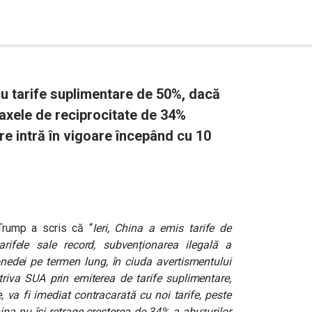
 tarife suplimentare de 50%, dacă
taxele de reciprocitate de 34%
re intră în vigoare începând cu 10
 Trump a scris că “
Ieri, China a emis tarife de
ifele sale record, subvenționarea ilegală a
edei pe termen lung, în ciuda avertismentului
riva SUA prin emiterea de tarife suplimentare,
e, va fi imediat contracarată cu noi tarife, peste
China nu își retrage creșterea de 34% a abuzurilor