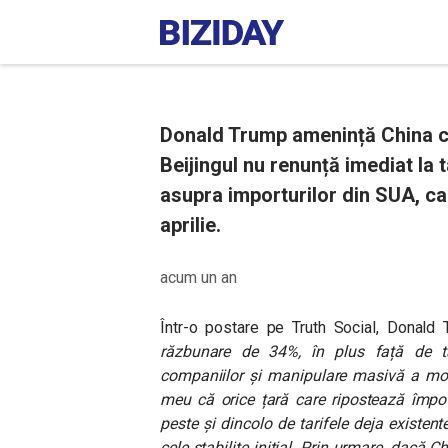
Donald Trump amenință China cu
Beijingul nu renunță imediat la 
asupra importurilor din SUA, ca
aprilie.
acum un an
Într-o postare pe Truth Social, Donald
răzbunare de 34%, în plus față de tar
companiilor și manipulare masivă a mon
meu că orice țară care ripostează împot
peste și dincolo de tarifele deja existent
cele stabilite inițial. Prin urmare, dacă 