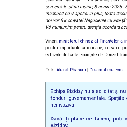
comerciale până mâine, 8 aprilie 2025, 
începând cu 9 aprilie. În plus, toate discuți
noi vor fi încheiate! Negocierile cu alte țăr
Vă mulțumim pentru atenția acordată ace
Vineri,
ministerul chinez al Finanțelor a i
pentru importurile americane, ceea ce p
echivalentul celei anunțate de Donald Tru
Foto:
Akarat Phasura
|
Dreamstime.com
Echipa Biziday nu a solicitat și n
fonduri guvernamentale. Spațiile d
neinvazivă.
Dacă îți place ce facem, poți c
Biziday.