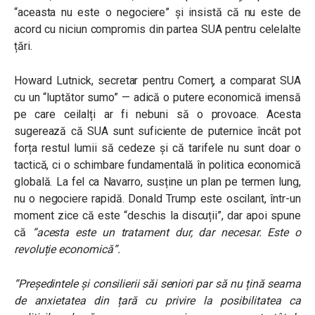
“aceasta nu este o negociere”
și insistă că nu este de
acord cu niciun compromis din partea SUA pentru celelalte
țări.
Howard Lutnick, secretar pentru Comerț, a comparat SUA
cu un “luptător sumo” — adică o putere economică imensă
pe care ceilalți ar fi nebuni să o provoace. Acesta
sugerează că SUA sunt suficiente de puternice încât pot
forța restul lumii să cedeze și că tarifele nu sunt doar o
tactică, ci o schimbare fundamentală în politica economică
globală. La fel ca Navarro, susține un plan pe termen lung,
nu o negociere rapidă. Donald Trump este oscilant, într-un
moment zice că este “deschis la discuții”, dar apoi spune
că
“acesta este un tratament dur, dar necesar. Este o
revoluție economică”.
“Președintele și consilierii săi seniori par să nu țină seama
de anxietatea din țară cu privire la posibilitatea ca