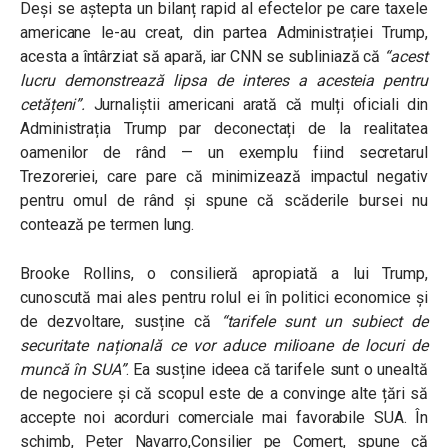
Deși se aștepta un bilanț rapid al efectelor pe care taxele
americane le-au creat, din partea Administrației Trump,
acesta a întârziat să apară, iar CNN se subliniază că
“acest
lucru demonstrează lipsa de interes a acesteia pentru
cetățeni”.
Jurnaliștii americani arată că mulți oficiali din
Administrația Trump par deconectați de la realitatea
oamenilor de rând — un exemplu fiind secretarul
Trezoreriei, care pare că minimizează impactul negativ
pentru omul de rând și spune că scăderile bursei nu
contează pe termen lung.
Brooke Rollins, o consilieră apropiată a lui Trump,
cunoscută mai ales pentru rolul ei în politici economice și
de dezvoltare, susține că
“tarifele sunt un subiect de
securitate națională ce vor aduce milioane de locuri de
muncă în SUA”
. Ea susține ideea că tarifele sunt o unealtă
de negociere și că scopul este de a convinge alte țări să
accepte noi acorduri comerciale mai favorabile SUA. În
schimb, Peter Navarro,Consilier pe Comerț, spune că