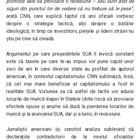
politicile sale să provoace o recesiune – sau sunt atât de
siguri din punctul lor de vedere că nu trebuie să le pese”
,
arată CNN, care explică faptul că unii oficiali vorbesc
despre o strategie tactică, alții despre o bătălie
ideologică, în timp ce investitorii, piețele și liderii străini nu
știu pe cine să creadă.
Argumentul pe care președintele SUA îl invocă constant
este că taxele pe care le-au impus vor pune capăt unor
zeci de ani în care diverse state au profitat de ajutorul
american, în contextul capitalismului. CNN subliniază, însă,
că cel mai mare beneficiar al capitalismului a fost în
realitate SUA. Viziunea sa că astfel de tarife vor aduce
locurile de muncă înapoi în Statele Unite riscă să provoace
efectele opuse și anume să ducă la pierderea locurilor de
muncă și la aruncarea SUA, dar și a lumii, în recesiune.
Jurnaliștii americani își conchid analiza subliniind că
declarațiile contradictorii de la nivelul oficialilor