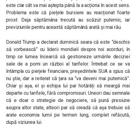
este clar cât va mai aștepta până la a acționa în acest sens.
Problema este că piețele bursiere au reacționat foarte
prost. Deja săptămâna trecută au scăzut puternic, iar
previziunile pentru această săptămână arată și mai rău.
Donald Trump a declarat duminică seara că este “deschis
să vorbească” cu liderii mondiali despre noi acorduri, în
timp ce lumea încearcă să gestioneze urmările deciziei
sale de a porni un război al tarifelor. Întrebat ce se va
întâmpla cu piețele financiare, președintele SUA a spus că
nu știe, dar a reiterat că țara sa “va deveni mai puternică”.
Chiar și așa, el și echipa lui par hotărâți să meargă mai
departe cu tarifele, fără compromisuri. Uneori dau semnale
că e doar o strategie de negociere, să pună presiune
asupra altor state, alteori par să creadă că așa trebuie să
arate economia lumii pe termen lung, complet refăcută,
după viziunea lui.