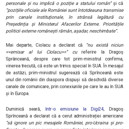
personale și nu implică o poziție a statului român”
și că
“pozițiile oficiale ale României sunt întotdeauna transmise
prin canale instituționale, în strânsă legătură cu
Președinția și Ministerul Afacerilor Externe. Prioritățile
politicii externe românești rămân, așadar, neschimbate”.
Mai departe, Ciolacu a declarat că
“nu există niciun
<<emisar al lui Ciolacu>>” cu
referire la Dragoș
Sprânceană, despre care tot prim-ministrul confirma,
vinerea trecută, că este un trimis special în SUA. În mesajul
de astăzi, prim-ministrul sugerează că Sprînceană este
unul din românii din diaspora dispuși să deschidă diverse
canale de comunicare, prin conexiunile pe care le au în SUA
și în Europa.
Duminică seară,
într-o emisiune la Digi24
, Dragoș
Sprînceană a declarat că a cerut administrației americane
“să ignore un pic mesajele României, pro-Ucraina și pro-