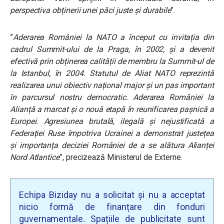
perspectiva obținerii unei păci juste și durabile
”.
”
Aderarea României la NATO a început cu invitația din
cadrul Summit-ului de la Praga, în 2002, și a devenit
efectivă prin obținerea calității de
membru la Summit-ul de
la Istanbul, în 2004. Statutul de Aliat NATO reprezintă
realizarea unui obiectiv național major și un pas important
în parcursul nostru democratic. Aderarea României la
Alianță a marcat și o nouă etapă în reunificarea pașnică a
Europei. Agresiunea brutală, ilegală și nejustificată a
Federației Ruse împotriva Ucrainei a demonstrat justețea
și importanța deciziei României de a se alătura Alianței
Nord Atlantice
”, precizează Ministerul de Externe.
Echipa Biziday nu a solicitat și nu a acceptat
nicio formă de finanțare din fonduri
guvernamentale. Spațiile de publicitate sunt