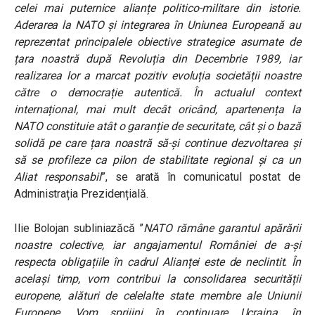
celei mai puternice alianțe politico-militare din istorie.
Aderarea la NATO și integrarea în Uniunea Europeană au
reprezentat principalele obiective strategice asumate de
țara noastră după Revoluția din Decembrie 1989, iar
realizarea lor a marcat pozitiv evoluția societății noastre
către o democrație autentică. În actualul context
internațional, mai mult decât oricând, apartenența la
NATO constituie atât o garanție de securitate, cât și o bază
solidă pe care țara noastră să-și continue dezvoltarea și
să se profileze ca pilon de stabilitate regional și ca un
Aliat responsabil
”, se arată în comunicatul postat de
Administrația Prezidențială.
Ilie Bolojan subliniazăcă ”
NATO rămâne garantul apărării
noastre colective, iar angajamentul României de a-și
respecta obligațiile în cadrul Alianței este de neclintit. În
același timp, vom contribui la consolidarea securității
europene, alături de celelalte state membre ale Uniunii
Europene. Vom sprijini în continuare Ucraina, în