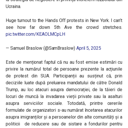
Ucraina.
Huge turnout to the Hands Off protests in New York. I can’t
see how far down 5th Ave the crowd stretches.
pic.twitter.com/KEAOLMCpLH
— Samuel Braslow (@SamBraslow)
April 5, 2025
Este de menționat faptul că nu au fost emise estimări cu
privire la numărul total de persoane prezente la acțiunile
de protest din SUA.
Participanții au susținut că, prin
deciziile luate după preluarea mandatului de către Donald
Trump, au loc atacuri asupra democrației, de la tăieri de
locuri de muncă la invadarea vieții private sau la asalturi
asupra serviciilor sociale. Totodată, printre cererile
formulate de organizatori s-au numărat încetarea atacurilor
asupra imigranților și a persoanelor din alte comunități și a
politicii de reducere sau de sistare a fondurilor pentru