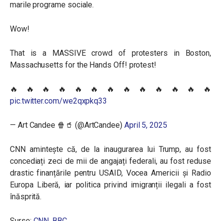
marile programe sociale.
Wow!
That is a MASSIVE crowd of protesters in Boston,
Massachusetts for the Hands Off! protest!
🔥🔥🔥🔥🔥🔥🔥🔥🔥🔥🔥🔥🔥
pic.twitter.com/we2qxpkq33
— Art Candee 🍿🥤 (@ArtCandee)
April 5, 2025
CNN amintește că, de la inaugurarea lui Trump, au fost
concediați zeci de mii de angajați federali, au fost reduse
drastic finanțările pentru USAID, Vocea Americii și Radio
Europa Liberă, iar politica privind imigranții ilegali a fost
înăsprită.
Surse:
CNN
,
BBC