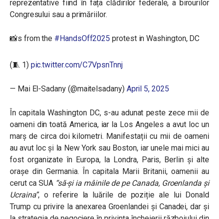
reprezentative fiind în fața clădirilor federale, a birourilor
Congresului sau a primăriilor.
📸s from the
#HandsOff2025
protest in Washington, DC
(🧵 1)
pic.twitter.com/C7VpsnTnnj
— Mai El-Sadany (@maitelsadany)
April 5, 2025
În capitala Washington DC, s-au adunat peste zece mii de
oameni din toată America, iar la Los Angeles a avut loc un
marș de circa doi kilometri. Manifestații cu mii de oameni
au avut loc și la New York sau Boston, iar unele mai mici au
fost organizate în Europa, la Londra, Paris, Berlin și alte
orașe din Germania. În capitala Marii Britanii, oamenii au
cerut ca SUA
“să-și ia mâinile de pe Canada, Groenlanda și
Ucraina”
, o referire la luările de poziție ale lui Donald
Trump cu privire la anexarea Groenlandei și Canadei, dar și
la strategia de negociere în privința încheierii războiului din