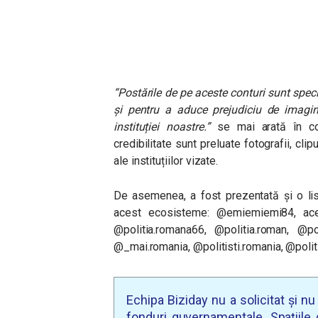
“Postările de pe aceste conturi sunt spec
și pentru a aduce prejudiciu de imagine
instituției noastre.”
se mai arată în co
credibilitate sunt preluate fotografii, cli
ale instituțiilor vizate.
De asemenea, a fost prezentată și o list
acest ecosisteme: @emiemiemi84, acesta
@politia.romana66, @politia.roman, @po
@_mai.romania, @politisti.romania, @polit
Echipa Biziday nu a solicitat și n
fonduri guvernamentale. Spațiile d