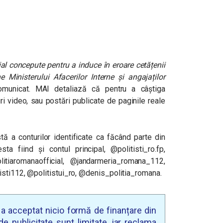
ial concepute pentru a induce în eroare cetățenii
 Ministerului Afacerilor Interne și angajaților
municat. MAI detaliază că pentru a câștiga
puri video, sau postări publicate de paginile reale
ă a conturilor identificate ca făcând parte din
 fiind și contul principal, @politisti_ro.fp,
litiaromanaofficial, @jandarmeria_romana_112,
isti112, @politistui_ro, @denis_politia_romana.
u a acceptat nicio formă de finanțare din
e publicitate sunt limitate, iar reclama