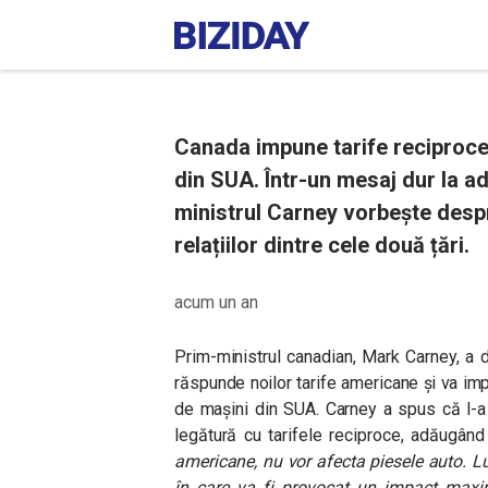
Canada impune tarife reciproce
din SUA. Într-un mesaj dur la a
ministrul Carney vorbește despr
relațiilor dintre cele două țări.
acum un an
Prim-ministrul canadian, Mark Carney, a d
răspunde noilor tarife americane și va im
de mașini din SUA. Carney a spus că l-a
legătură cu tarifele reciproce, adăugân
americane, nu vor afecta piesele auto. L
în care va fi provocat un impact maxim