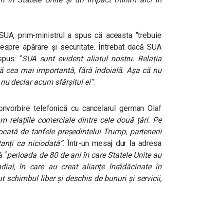
 SUA, prim-ministrul a spus că aceasta “trebuie
 despre apărare și securitate. Întrebat dacă SUA
 spus:
“
SUA sunt evident aliatul nostru. Relația
ncă cea mai importantă, fără îndoială. Așa că nu
i nu declar acum sfârșitul ei”
.
onvorbire telefonică cu cancelarul german Olaf
 relațiile comerciale dintre cele două țări. Pe
ată de tarifele președintelui Trump, partenerii
anți ca niciodată”
.
Într-un mesaj dur la adresa
că
“
perioada de 80 de ani în care Statele Unite au
ial, în care au creat alianțe înrădăcinate în
t schimbul liber și deschis de bunuri și servicii,