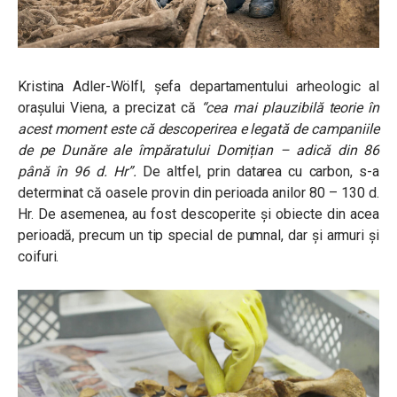
Kristina Adler-Wölfl, șefa departamentului arheologic al
orașului Viena, a precizat că
“cea mai plauzibilă teorie în
acest moment este că descoperirea e legată de campaniile
de pe Dunăre ale împăratului Domițian – adică din 86
până în 96 d. Hr”.
De altfel, prin datarea cu carbon, s-a
determinat că oasele provin din perioada anilor 80 – 130 d.
Hr. De asemenea, au fost descoperite și obiecte din acea
perioadă, precum un tip special de pumnal, dar și armuri și
coifuri.