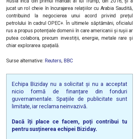
Rusia încă din primul mandat al lui Trump, din 2016, și a
jucat un rol cheie în încurajarea relațiilor cu Arabia Saudită,
contribuind la negocierea unui acord privind prețul
petrolului în cadrul OPEC+. În ultimele săptămâni, oficialul
rus a propus potențiale domenii în care americanii și rușii ar
putea colabora, precum investiții, energie, metale rare și
chiar explorarea spațială.
Surse alternative:
Reuters
,
BBC
Echipa Biziday nu a solicitat și nu a acceptat
nicio formă de finanțare din fonduri
guvernamentale. Spațiile de publicitate sunt
limitate, iar reclama neinvazivă.
Dacă îți place ce facem, poți contribui tu
pentru susținerea echipei Biziday.