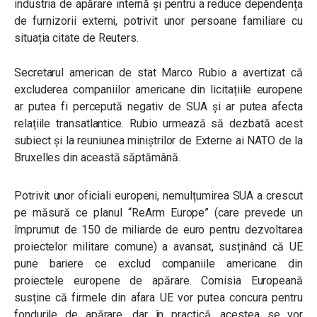
industria de apărare internă și pentru a reduce dependența
de furnizorii externi, potrivit unor persoane familiare cu
situația citate de Reuters.
Secretarul american de stat Marco Rubio a avertizat că
excluderea companiilor americane din licitațiile europene
ar putea fi percepută negativ de SUA și ar putea afecta
relațiile transatlantice. Rubio urmează să dezbată acest
subiect și la reuniunea miniștrilor de Externe ai NATO de la
Bruxelles din această săptămână.
Potrivit unor oficiali europeni, nemulțumirea SUA a crescut
pe măsură ce planul “ReArm Europe” (care prevede un
împrumut de 150 de miliarde de euro pentru dezvoltarea
proiectelor militare comune) a avansat, susținând că UE
pune bariere ce exclud companiile americane din
proiectele europene de apărare. Comisia Europeană
susține că firmele din afara UE vor putea concura pentru
fondurile de apărare, dar în practică, acestea se vor