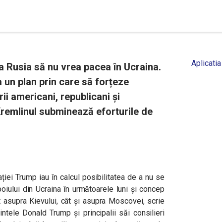
Aplicatia
ca Rusia să nu vrea pacea în Ucraina.
 un plan prin care să forțeze
i americani, republicani și
Kremlinul subminează eforturile de
ației Trump iau în calcul posibilitatea de a nu se
oiului din Ucraina în următoarele luni și
concep
ât asupra Kievului, cât şi asupra Moscovei, scrie
ntele Donald Trump și principalii săi consilieri