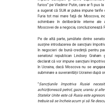
furios” pe Vladimir Putin, care ar fi pus la
a sugerat că SUA ar putea impune tarife
Furia tot mai mare faţă de Moscova, inc
schimbare în deliberările interne ale a
Moscovei de a negocia, concluzionează R
Pe de altă parte, j
umătate dintre senato
susține introducerea de sancțiuni împotri
în negocieri de bună-credință pentru pace 
senatorul republican Lindsey Graham ș
declarat că vor impune sancțiuni împotriva
în Ucraina, dacă Moscova nu se angajeaz
subminare a suveranității Ucrainei după o
”
Sancțiunile împotriva Rusiei neces
achiziționează petrol, gaze, uraniu și al
Statelor Unite este că Rusia este agresorul
trebuie să se încheie acum și să fie descur