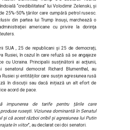
 îndoială “credibilitatea” lui Volodimir Zelenski,
și
 de 25%-50% țărilor care cumpără petrol rusesc.
lusiv din partea lui Trump însuşi, marchează o
dministraţiei americane cu privire la dorinţa
euters.
rii SUA , 25 de republicani și 25 de democrați,
va Rusiei, în cazul în care refuză să se angajeze
cu Ucraina. Principalii susținătorii ai acțiunii,
i senatorul democrat Richard Blumenthal, au
 Rusiei și entităților care susțin agresiunea rusă
ă în discuții sau dacă inițiază un alt efort de
rice acord de pace.
ită impunerea de tarife pentru țările care
te produse rusești. Viziunea dominantă în Senatul
 și că acest război oribil și agresiunea lui Putin
ajate în viitor
”, au declarat cei doi senatori.