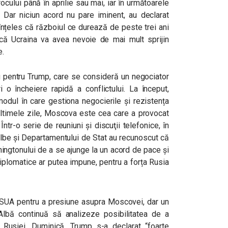
cului până în aprilie sau mai, iar în următoarele
Dar niciun acord nu pare iminent, au declarat
 înțeles
că războiul ce durează de peste trei ani
că Ucraina va avea nevoie de mai mult sprijin
e.
u pentru Trump, care se consideră un negociator
 o încheiere rapidă a conflictului. La început,
 modul în care gestiona negocierile și rezistența
 ultimele zile, Moscova este cea care a provocat
Într-o serie de reuniuni şi discuţii telefonice, în
Albe şi Departamentului de Stat au recunoscut că
ingtonului de a se ajunge la un acord de pace şi
iplomatice ar putea impune, pentru a forța Rusia
a SUA pentru a presiune asupra Moscovei, dar un
Albă continuă să analizeze posibilitatea de a
e Rusiei. Duminică, Trump s-a declarat
“foarte