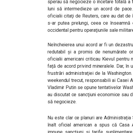
sperau să negocieze o încetare totală a fo
luni să intermedieze un acord de pace. 
oficialii citaţi de Reuters, care au dat de
s-ar putea prelungi, ceea ce înseamnă 
occidental pentru operaţiunile sale militar
Neîncheierea unui acord ar fi un dezastr
redutabil şi a promis de nenumărate ori
oficialii americani criticau Kievul pentru
față de acord privind mineralele. Dar, în
frustrări administraţiei de la Washington. 
weekendul trecut, responsabili ai Casei 
Vladimir Putin se opune tentativelor Wash
au discutat ce sancţiuni economice sau d
să negocieze.
Nu este clar ce planuri are Administrați
înalt oficial american a spus că Casa 
impune sancțiuni și tarife suplimentar