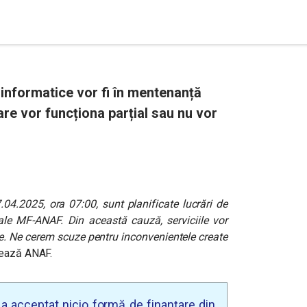
informatice vor fi în mentenanță
 care vor funcționa parțial sau nu vor
04.2025, ora 07:00, sunt planificate lucrări de
le MF-ANAF. Din această cauză, serviciile vor
ale. Ne cerem scuze pentru inconvenientele create
zează ANAF.
u a acceptat nicio formă de finanțare din