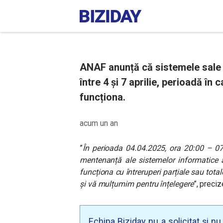
ANAF anunță că sistemele sale 
între 4 și 7 aprilie, perioadă în
funcționa.
acum un an
”
În perioada 04.04.2025, ora 20:00 – 07.
mentenanță ale sistemelor informatice a
funcționa cu întreruperi parțiale sau tot
și vă mulțumim pentru înțelegere
”, preci
Echipa Biziday nu a solicitat și n