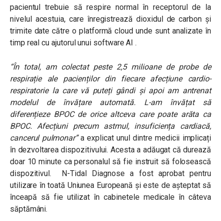
pacientul trebuie să respire normal în receptorul de la
nivelul acestuia, care înregistrează dioxidul de carbon și
trimite date către o platformă cloud unde sunt analizate în
timp real cu ajutorul unui software AI .
“În total, am colectat peste 2,5 milioane de probe de
respirație ale pacienților din fiecare afecțiune cardio-
respiratorie la care vă puteți gândi și apoi am antrenat
modelul de învățare automată. L-am învățat să
diferențieze BPOC de orice altceva care poate arăta ca
BPOC. Afecțiuni precum astmul, insuficiența cardiacă,
cancerul pulmonar”
a explicat unul dintre medicii implicați
în dezvoltarea dispozitivului. Acesta a adăugat că durează
doar 10 minute ca personalul să fie instruit să folosească
dispozitivul. N-Tidal Diagnose a fost aprobat pentru
utilizare în toată Uniunea Europeană și este de așteptat să
înceapă să fie utilizat în cabinetele medicale în câteva
săptămâni.