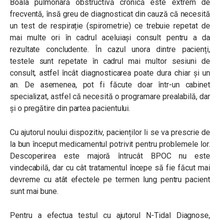
Boala pulmonară obstructivă cronică este extrem de
frecventă, însă greu de diagnosticat din cauză că necesită
un test de respirație (spirometrie) ce trebuie repetat de
mai multe ori în cadrul aceluiași consult pentru a da
rezultate concludente. În cazul unora dintre pacienți,
testele sunt repetate în cadrul mai multor sesiuni de
consult, astfel încât diagnosticarea poate dura chiar și un
an. De asemenea, pot fi făcute doar într-un cabinet
specializat, astfel că necesită o programare prealabilă, dar
și o pregătire din partea pacientului.
Cu ajutorul noului dispozitiv, pacienților li se va prescrie de
la bun început medicamentul potrivit pentru problemele lor.
Descoperirea este majoră întrucât BPOC nu este
vindecabilă, dar cu cât tratamentul începe să fie făcut mai
devreme cu atât efectele pe termen lung pentru pacient
sunt mai bune.
Pentru a efectua testul cu ajutorul N-Tidal Diagnose,