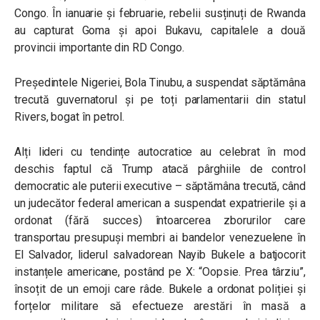
Congo. În ianuarie și februarie, rebelii susținuți de Rwanda
au capturat Goma și apoi Bukavu, capitalele a două
provincii importante din RD Congo.
Președintele Nigeriei, Bola Tinubu, a suspendat săptămâna
trecută guvernatorul și pe toți parlamentarii din statul
Rivers, bogat în petrol.
Alți lideri cu tendințe autocratice au celebrat în mod
deschis faptul că Trump atacă pârghiile de control
democratic ale puterii executive – săptămâna trecută, când
un judecător federal american a suspendat expatrierile și a
ordonat (fără succes) întoarcerea zborurilor care
transportau presupuși membri ai bandelor venezuelene în
El Salvador, liderul salvadorean Nayib Bukele a batjocorit
instanțele americane, postând pe X: “Oopsie. Prea târziu”,
însoțit de un emoji care râde. Bukele a ordonat poliției și
forțelor militare să efectueze arestări în masă a