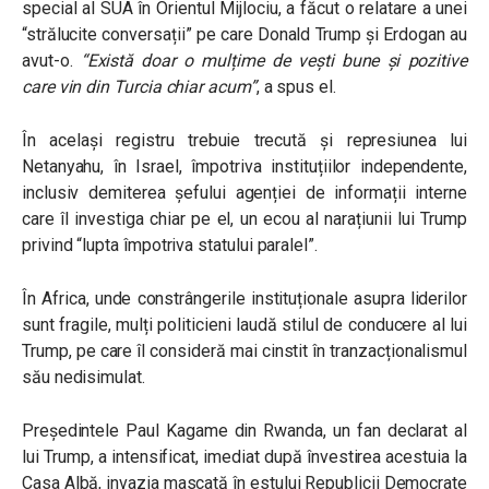
special al SUA în Orientul Mijlociu, a făcut o relatare a unei
“strălucite conversații” pe care Donald Trump și Erdogan au
avut-o.
“Există doar o mulțime de vești bune și pozitive
care vin din Turcia chiar acum”
, a spus el.
În același registru trebuie trecută și represiunea lui
Netanyahu, în Israel, împotriva instituțiilor independente,
inclusiv demiterea șefului agenției de informații interne
care îl investiga chiar pe el, un ecou al narațiunii lui Trump
privind “lupta împotriva statului paralel”.
În Africa, unde constrângerile instituționale asupra liderilor
sunt fragile, mulți politicieni laudă stilul de conducere al lui
Trump, pe care îl consideră mai cinstit în tranzacționalismul
său nedisimulat.
Președintele Paul Kagame din Rwanda, un fan declarat al
lui Trump, a intensificat, imediat după învestirea acestuia la
Casa Albă, invazia mascată în estului Republicii Democrate