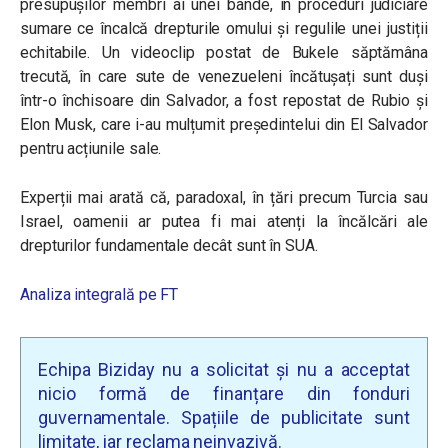
presupușilor membri ai unei bande, în proceduri judiciare
sumare ce încalcă drepturile omului și regulile unei justiții
echitabile. Un videoclip postat de Bukele săptămâna
trecută, în care sute de venezueleni încătușați sunt duși
într-o închisoare din Salvador, a fost repostat de Rubio și
Elon Musk, care i-au mulțumit președintelui din El Salvador
pentru acțiunile sale.
Experții mai arată că, paradoxal, în țări precum Turcia sau
Israel, oamenii ar putea fi mai atenți la încălcări ale
drepturilor fundamentale decât sunt în SUA.
Analiza integrală pe FT
Echipa Biziday nu a solicitat și nu a acceptat
nicio formă de finanțare din fonduri
guvernamentale. Spațiile de publicitate sunt
limitate, iar reclama neinvazivă.