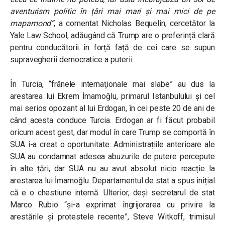
aventurism politic în țări mai mari și mai mici de pe
mapamond”
, a comentat Nicholas Bequelin, cercetător la
Yale Law School, adăugând că Trump are o preferință clară
pentru conducătorii în forță față de cei care se supun
supravegherii democratice a puterii.
În Turcia, “frânele internaţionale mai slabe” au dus la
arestarea lui Ekrem İmamoğlu, primarul Istanbulului şi cel
mai serios opozant al lui Erdogan, în cei peste 20 de ani de
când acesta conduce Turcia. Erdogan ar fi făcut probabil
oricum acest gest, dar modul în care Trump se comportă în
SUA i-a creat o oportunitate. Administrațiile anterioare ale
SUA au condamnat adesea abuzurile de putere percepute
în alte țări, dar SUA nu au avut absolut nicio reacție la
arestarea lui İmamoğlu. Departamentul de stat a spus inițial
că e o chestiune internă. Ulterior, deși secretarul de stat
Marco Rubio “și-a exprimat îngrijorarea cu privire la
arestările și protestele recente”, Steve Witkoff, trimisul