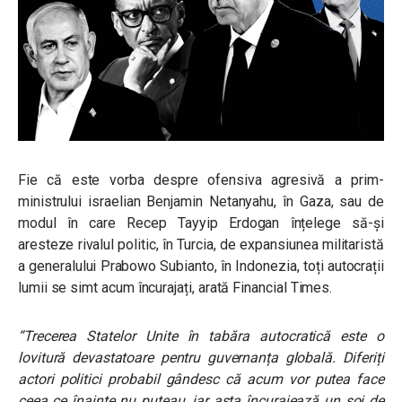
Fie că este vorba despre ofensiva agresivă a prim-
ministrului israelian Benjamin Netanyahu, în Gaza, sau de
modul în care Recep Tayyip Erdogan înțelege să-și
aresteze rivalul politic, în Turcia, de expansiunea militaristă
a generalului Prabowo Subianto, în Indonezia, toți autocrații
lumii se simt acum încurajați, arată Financial Times.
“Trecerea Statelor Unite în tabăra autocratică este o
lovitură devastatoare pentru guvernanța globală. Diferiți
actori politici probabil gândesc că acum vor putea face
ceea ce înainte nu puteau, iar asta încurajează un soi de