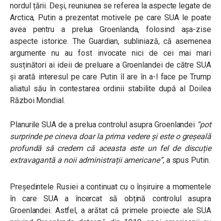
nordul țării. Deși, reuniunea se referea la aspecte legate de
Arctica, Putin a prezentat motivele pe care SUA le poate
avea pentru a prelua Groenlanda, folosind așa-zise
aspecte istorice. The Guardian, subliniază, că asemenea
argumente nu au fost invocate nici de cei mai mari
susținători ai ideii de preluare a Groenlandei de către SUA
și arată interesul pe care Putin îl are în a-l face pe Trump
aliatul său în contestarea ordinii stabilite după al Doilea
Război Mondial.
Planurile SUA de a prelua controlul asupra Groenlandei
“pot
surprinde pe cineva doar la prima vedere și este o greșeală
profundă să credem că aceasta este un fel de discuție
extravagantă a noii administrații americane”
,
a spus Putin.
Președintele Rusiei a continuat cu o înșiruire a momentele
în care SUA a încercat să obțină controlul asupra
Groenlandei. Astfel, a arătat că primele proiecte ale SUA