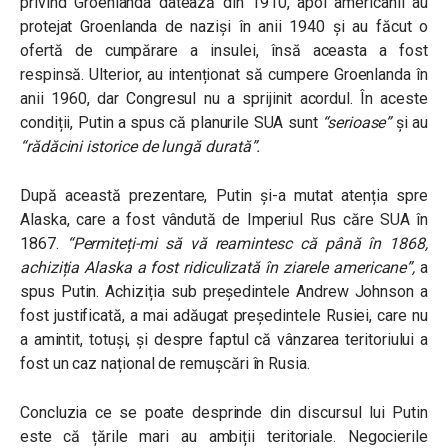
privind Groenlanda datează din 1910, apoi americanii au
protejat Groenlanda de naziși în anii 1940 și au făcut o
ofertă de cumpărare a insulei, însă aceasta a fost
respinsă. Ulterior, au intenționat să cumpere Groenlanda în
anii 1960, dar Congresul nu a sprijinit acordul. În aceste
condiții, Putin a spus că planurile SUA sunt
“serioase”
și au
“rădăcini istorice de lungă durată”.
După această prezentare, Putin și-a mutat atenția spre
Alaska, care a fost vândută de Imperiul Rus căre SUA în
1867.
“Permiteți-mi să vă reamintesc că până în 1868,
achiziția Alaska a fost ridiculizată în ziarele americane”
,
a
spus Putin. Achiziția sub președintele Andrew Johnson a
fost justificată, a mai adăugat președintele Rusiei, care nu
a amintit, totuși, și despre faptul că vânzarea teritoriului a
fost un caz național de remuşcări în Rusia.
Concluzia ce se poate desprinde din discursul lui Putin
este că țările mari au ambiții teritoriale. Negocierile