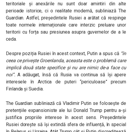
teritoriale și anexările nu sunt doar amintiri din alte
perioade istorice, ci o realitate modernă, subliniază The
Guardian. Astfel, președintele Rusiei a arătat că respinge
toate normele internaționale care interzic preluare unor
teritorii cu forța sau presiunea asupra guvernelor de a le
ceda.
Despre poziția Rusiei în acest context, Putin a spus că
“în
ceea ce privește Groenlanda, aceasta este o problemă care
implică două state specifice și nu are nimic de-a face cu
noi”
.
A adăugat, însă că Rusia va continua să își apere
interesele în Arctica de puteri “periculoase” precum
Finlanda și Suedia.
The Guardian subliniază că Vladimir Putin se folosește de
pretențiile expansioniste ale lui Donald Trump pentru a-și
justifica propriile interese în acest sens. Președintele
Rusiei dorește să își extindă sfera de influență, în special
în Belarus și Ucraina. Atât Trump cât și Putin discreditează