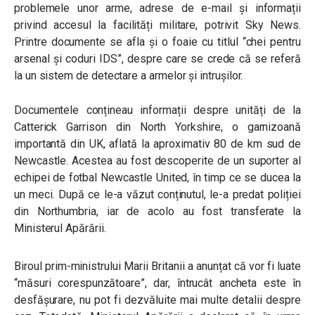
problemele unor arme, adrese de e-mail și informații
privind accesul la facilități militare, potrivit Sky News.
Printre documente se afla și o foaie cu titlul “chei pentru
arsenal și coduri IDS”, despre care se crede că se referă
la un sistem de detectare a armelor și intrușilor.
Documentele conțineau informații despre unități de la
Catterick Garrison din North Yorkshire, o garnizoană
importantă din UK, aflată la aproximativ 80 de km sud de
Newcastle. Acestea au fost descoperite de un suporter al
echipei de fotbal Newcastle United, în timp ce se ducea la
un meci. După ce le-a văzut conținutul, le-a predat poliției
din Northumbria, iar de acolo au fost transferate la
Ministerul Apărării.
Biroul prim-ministrului Marii Britanii a anunțat că vor fi luate
“măsuri corespunzătoare”, dar, întrucât ancheta este în
desfășurare, nu pot fi dezvăluite mai multe detalii despre