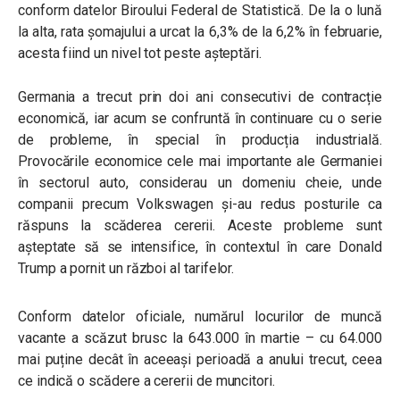
conform datelor Biroului Federal de Statistică. De la o lună
la alta, rata șomajului a urcat la 6,3% de la 6,2% în februarie,
acesta fiind un nivel tot peste așteptări.
Germania a trecut prin doi ani consecutivi de contracție
economică, iar acum se confruntă în continuare cu o serie
de probleme, în special în producția industrială.
Provocările economice cele mai importante ale Germaniei
în sectorul auto, considerau un domeniu cheie, unde
companii precum Volkswagen și-au redus posturile ca
răspuns la scăderea cererii. Aceste probleme sunt
așteptate să se intensifice, în contextul în care Donald
Trump a pornit un război al tarifelor.
Conform datelor oficiale, numărul locurilor de muncă
vacante a scăzut brusc la 643.000 în martie – cu 64.000
mai puține decât în ​​aceeași perioadă a anului trecut, ceea
ce indică o scădere a cererii de muncitori.