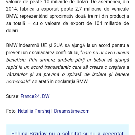
valoare de peste 10 miliarde de dolari. De asemenea, din
2014, fabrica a exportat peste 2,7 milioane de vehicule
BMW, reprezentând aproximativ două treimi din producția
sa totală – cu o valoare de export de 104 miliarde de
dolari.
BMW îndeamnă UE și SUA să ajungă la un acord pentru a
preveni un escaladarea conflictului,
“
care nu ar avea niciun
beneficiu. Prin urmare, ambele părți ar trebui să ajungă
rapid la un acord transatlantic care să creeze o creștere a
vânzărilor și să prevină o spirală de izolare și bariere
comerciale
”
se arată în declarația BMW.
Surse:
France24
, DW
Foto:
Natallia Pershaj
|
Dreamstime.com
Echipa Biziday nu a solicitat și nu a acceptat