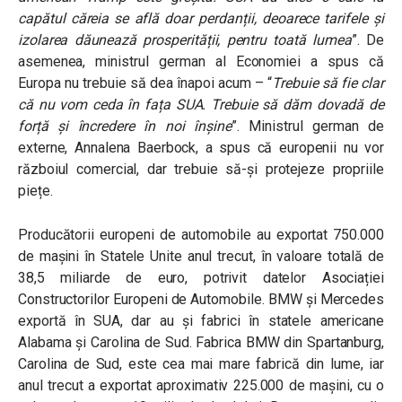
capătul căreia se află doar perdanții, deoarece tarifele și
izolarea dăunează prosperității, pentru toată lumea
”.
De
asemenea, ministrul german al Economiei a spus că
Europa nu trebuie să dea înapoi acum –
“
Trebuie să fie clar
că nu vom ceda în fața SUA. Trebuie să dăm dovadă de
forță și încredere în noi înșine
”.
Ministrul german de
externe, Annalena Baerbock, a spus că europenii nu vor
războiul comercial, dar trebuie să-și protejeze propriile
piețe.
Producătorii europeni de automobile au exportat 750.000
de mașini în Statele Unite anul trecut, în valoare totală de
38,5 miliarde de euro, potrivit datelor Asociației
Constructorilor Europeni de Automobile.
BMW și Mercedes
exportă în SUA
, dar au și fabrici în statele americane
Alabama și Carolina de Sud. Fabrica BMW din Spartanburg,
Carolina de Sud, este cea mai mare fabrică din lume, iar
anul trecut a exportat aproximativ 225.000 de mașini, cu o