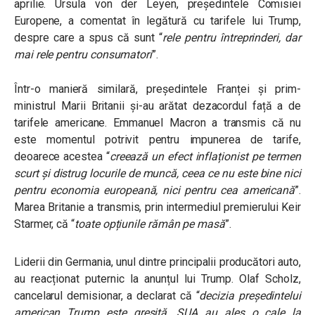
aprilie.
Ursula von der Leyen, președintele Comisiei
Europene, a comentat în legătură cu tarifele lui Trump,
despre care a spus că sunt
“
rele pentru întreprinderi, dar
mai rele pentru consumatori
”.
Într-o manieră similară, președintele Franței și prim-
ministrul Marii Britanii și-au arătat dezacordul față a de
tarifele americane. Emmanuel Macron a transmis că nu
este momentul potrivit pentru impunerea de tarife,
deoarece acestea
“
creează un efect inflaționist pe termen
scurt și distrug locurile de muncă, ceea ce nu este bine nici
pentru economia europeană, nici pentru cea americană
”.
Marea Britanie a transmis, prin intermediul premierului Keir
Starmer, că “
toate opțiunile rămân pe masă
”.
Liderii din Germania, unul dintre principalii producători auto,
au reacționat puternic la anunțul lui Trump. Olaf Scholz,
cancelarul demisionar, a declarat că
“
decizia președintelui
american Trump este greșită. SUA au ales o cale la