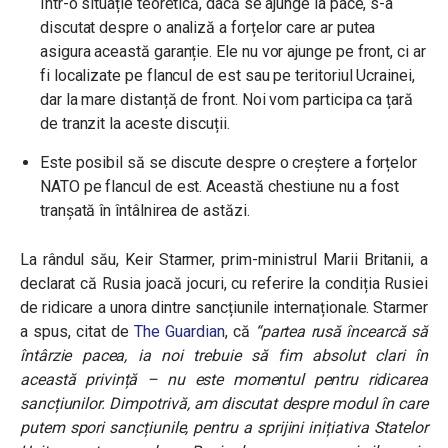
Într-o situație teoretică, dacă se ajunge la pace, s-a
discutat despre o analiză a forțelor care ar putea
asigura această garanție. Ele nu vor ajunge pe front, ci ar
fi localizate pe flancul de est sau pe teritoriul Ucrainei,
dar la mare distanță de front. Noi vom participa ca țară
de tranzit la aceste discuții.
Este posibil să se discute despre o creștere a forțelor
NATO pe flancul de est. Această chestiune nu a fost
tranșată în întâlnirea de astăzi.
La rândul său, Keir Starmer, prim-ministrul Marii Britanii, a
declarat că Rusia joacă jocuri, cu referire la condiția Rusiei
de ridicare a unora dintre sancțiunile internaționale. Starmer
a spus, citat de
The Guardian
, că
“partea rusă încearcă să
întârzie pacea, ia noi trebuie să fim absolut clari în
această privință – nu este momentul pentru ridicarea
sancțiunilor. Dimpotrivă, am discutat despre modul în care
putem spori sancțiunile, pentru a sprijini inițiativa Statelor