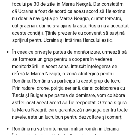
focului pe 30 de zile, în Marea Neagră. Dar constatăm
că Ucraina a fost de acord ca acest acord să fie extins
nu doar la navigația pe Marea Neagră, ci atât terestru,
cât și aerian, dar nu s-a ajuns la asta. Rusia nu a acceptat
aceste condiții. Țările prezente au convenit să susțină
sprijinul pentru Ucraina și întărirea flancului estic.
În ceea ce privește partea de monitorizare, urmează să
se formeze un grup pentru a coopera în vederea
monitorizării. În acest sens, întrucât înțelegerea se
referă la Marea Neagră, o zonă strategică pentru
România, România va participa la acest grup de lucru.
Prin radare, drone, poliția aeriană, dar și colaborarea cu
Turcia și Bulgaria pe partea de deminare, vom colabora
astfel încât acest acord să fie respectat. O zonă sigură
la Marea Neagră, care garantează navigația pentru toate
navele, este un lucru bun pentru dezvoltare și comerț.
România nu va trimite niciun militar român în Ucraina.