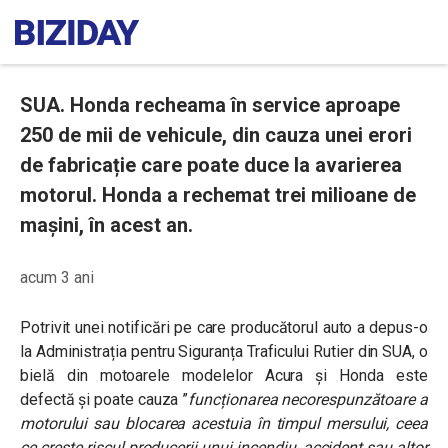
SUA. Honda recheama în service aproape
250 de mii de vehicule, din cauza unei erori
de fabricație care poate duce la avarierea
motorul. Honda a rechemat trei milioane de
mașini, în acest an.
acum 3 ani
Potrivit unei notificări pe care producătorul auto a depus-o
la Administrația pentru Siguranța Traficului Rutier din SUA, o
bielă din motoarele modelelor Acura și Honda este
defectă și poate cauza ”
funcționarea necorespunzătoare a
motorului sau blocarea acestuia în timpul mersului, ceea
ce crește riscul producerii unui incendiu, accident sau altor