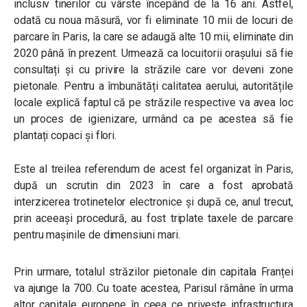
inclusiv tinerilor cu vârste începând de la 16 ani. Astfel,
odată cu noua măsură, vor fi eliminate 10 mii de locuri de
parcare în Paris, la care se adaugă alte 10 mii, eliminate din
2020 până în prezent. Urmează ca locuitorii orașului să fie
consultați și cu privire la străzile care vor deveni zone
pietonale. Pentru a îmbunătăți calitatea aerului, autoritățile
locale explică faptul că pe străzile respective va avea loc
un proces de igienizare, urmând ca pe acestea să fie
plantați copaci și flori.
Este al treilea referendum de acest fel organizat în Paris,
după un scrutin din 2023 în care a fost aprobată
interzicerea trotinetelor electronice și după ce, anul trecut,
prin aceeași procedură, au fost triplate taxele de parcare
pentru mașinile de dimensiuni mari.
Prin urmare, totalul străzilor pietonale din capitala Franței
va ajunge la 700. Cu toate acestea, Parisul rămâne în urma
altor capitale europene în ceea ce privește infrastructura