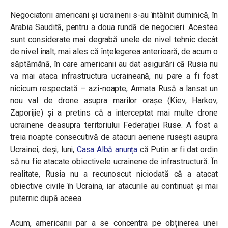
Negociatorii americani și ucraineni s-au întâlnit duminică, în
Arabia Saudită, pentru a doua rundă de negocieri. Acestea
sunt considerate mai degrabă unele de nivel tehnic decât
de nivel înalt, mai ales că înțelegerea anterioară, de acum o
săptămână, în care americanii au dat asigurări că Rusia nu
va mai ataca infrastructura ucraineană, nu pare a fi fost
nicicum respectată – azi-noapte, Armata Rusă a lansat un
nou val de drone asupra marilor orașe (Kiev, Harkov,
Zaporijie) și a pretins că a interceptat mai multe drone
ucrainene deasupra teritoriului Federației Ruse. A fost a
treia noapte consecutivă de atacuri aeriene rusești asupra
Ucrainei, deși, luni,
Casa Albă anunța
că Putin ar fi dat ordin
să nu fie atacate obiectivele ucrainene de infrastructură. În
realitate, Rusia nu a recunoscut niciodată că a atacat
obiective civile în Ucraina, iar atacurile au continuat și mai
puternic după aceea.
Acum, americanii par a se concentra pe obținerea unei