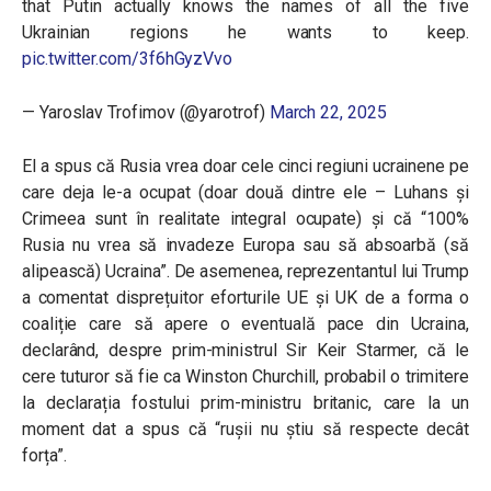
that Putin actually knows the names of all the five
Ukrainian regions he wants to keep.
pic.twitter.com/3f6hGyzVvo
— Yaroslav Trofimov (@yarotrof)
March 22, 2025
El a spus că Rusia vrea doar cele cinci regiuni ucrainene pe
care deja le-a ocupat (doar două dintre ele – Luhans și
Crimeea sunt în realitate integral ocupate) și că “100%
Rusia nu vrea să invadeze Europa sau să absoarbă (să
alipească) Ucraina”. De asemenea, reprezentantul lui Trump
a comentat disprețuitor eforturile UE și UK de a forma o
coaliție care să apere o eventuală pace din Ucraina,
declarând, despre prim-ministrul Sir Keir Starmer, că le
cere tuturor să fie ca Winston Churchill, probabil o trimitere
la declarația fostului prim-ministru britanic, care la un
moment dat a spus că “rușii nu știu să respecte decât
forța”.