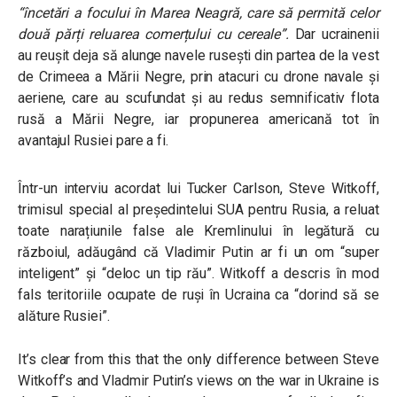
“încetări a focului în Marea Neagră, care să permită celor
două părți reluarea comerțului cu cereale”.
Dar ucrainenii
au reușit deja să alunge navele rusești din partea de la vest
de Crimeea a Mării Negre, prin atacuri cu drone navale și
aeriene, care au scufundat și au redus semnificativ flota
rusă a Mării Negre, iar propunerea americană tot în
avantajul Rusiei pare a fi.
Într-un interviu acordat lui Tucker Carlson, Steve Witkoff,
trimisul special al președintelui SUA pentru Rusia, a reluat
toate narațiunile false ale Kremlinului în legătură cu
războiul, adăugând că Vladimir Putin ar fi un om “super
inteligent” și “deloc un tip rău”. Witkoff a descris în mod
fals teritoriile ocupate de ruși în Ucraina ca “dorind să se
alăture Rusiei”.
It’s clear from this that the only difference between Steve
Witkoff’s and Vladmir Putin’s views on the war in Ukraine is