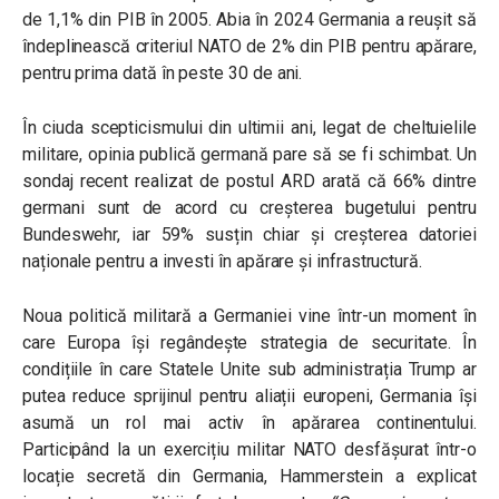
de 1,1% din PIB în 2005. Abia în 2024 Germania a reușit să
îndeplinească criteriul NATO de 2% din PIB pentru apărare,
pentru prima dată în peste 30 de ani.
În ciuda scepticismului din ultimii ani, legat de cheltuielile
militare, opinia publică germană pare să se fi schimbat. Un
sondaj recent realizat de postul ARD arată că 66% dintre
germani sunt de acord cu creșterea bugetului pentru
Bundeswehr, iar 59% susțin chiar și creșterea datoriei
naționale pentru a investi în apărare și infrastructură.
Noua politică militară a Germaniei vine într-un moment în
care Europa își regândește strategia de securitate. În
condițiile în care Statele Unite sub administrația Trump ar
putea reduce sprijinul pentru aliații europeni, Germania își
asumă un rol mai activ în apărarea continentului.
Participând la un exercițiu militar NATO desfășurat într-o
locație secretă din Germania, Hammerstein a explicat