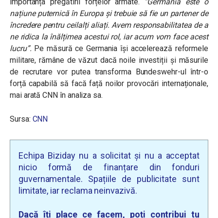
importanța pregătirii forțelor armate.
“Germania este o
națiune puternică în Europa și trebuie să fie un partener de
încredere pentru ceilalți aliați. Avem responsabilitatea de a
ne ridica la înălțimea acestui rol, iar acum vom face acest
lucru”.
Pe măsură ce Germania își accelerează reformele
militare, rămâne de văzut dacă noile investiții și măsurile
de recrutare vor putea transforma Bundeswehr-ul într-o
forță capabilă să facă față noilor provocări internaționale,
mai arată CNN în analiza sa.
Sursa:
CNN
Echipa Biziday nu a solicitat și nu a acceptat
nicio formă de finanțare din fonduri
guvernamentale. Spațiile de publicitate sunt
limitate, iar reclama neinvazivă.
Dacă îți place ce facem, poți contribui tu