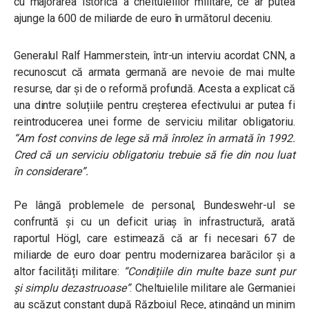
cu majorarea istorică a cheltuielilor militare, ce ar putea
ajunge la 600 de miliarde de euro în următorul deceniu.
Generalul Ralf Hammerstein, într-un interviu acordat CNN, a
recunoscut că armata germană are nevoie de mai multe
resurse, dar și de o reformă profundă. Acesta a explicat că
una dintre soluțiile pentru creșterea efectivului ar putea fi
reintroducerea unei forme de serviciu militar obligatoriu.
“Am fost convins de lege să mă înrolez în armată în 1992.
Cred că un serviciu obligatoriu trebuie să fie din nou luat
în considerare”.
Pe lângă problemele de personal, Bundeswehr-ul se
confruntă și cu un deficit uriaș în infrastructură, arată
raportul Högl, care estimează că ar fi necesari 67 de
miliarde de euro doar pentru modernizarea barăcilor și a
altor facilități militare:
“Condițiile din multe baze sunt pur
și simplu dezastruoase”
. Cheltuielile militare ale Germaniei
au scăzut constant după Războiul Rece, atingând un minim