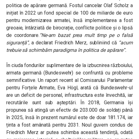
politica de apărare germană. Fostul cancelar Olaf Scholz a
inițiat în 2022 un fond special de 100 de miliarde de euro
pentru modernizarea armatei, însă implementarea a fost
greoaie, întârziată de birocrație, conflicte politice și o lipsă
de coordonare.
“Ne-am bazat prea mult timp pe o falsă
siguranță”,
a declarat Friedrich Merz, subliniind că
“acum
trebuie să schimbăm paradigma în politica de apărare”.
În ciuda fondurilor suplimentare de la izbucnirea războiului,
armata germană (Bundeswehr) se confruntă cu probleme
semnificative. Un raport recent al Comisarului Parlamentar
pentru Forțele Armate, Eva Högl, arată că Bundeswehr-ul
are un deficit de personal, infrastructura este învechită, iar
recrutările sunt sub așteptări. În 2018, Germania își
propunea să atingă un efectiv de 203.000 de soldați până
în 2025, însă în prezent numărul este de doar 181.174, iar
ținta a fost amânată pentru 2031. Noul guvern condus de
Friedrich Merz ar putea schimba această tendință, odată