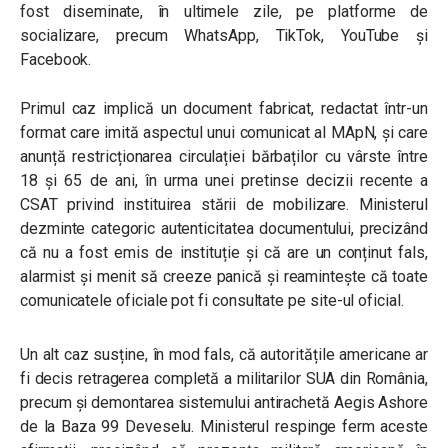
fost diseminate, în ultimele zile, pe platforme de
socializare, precum WhatsApp, TikTok, YouTube și
Facebook.
Primul caz implică un document fabricat, redactat într-un
format care imită aspectul unui comunicat al MApN, și care
anunță restricționarea circulației bărbaților cu vârste între
18 și 65 de ani, în urma unei pretinse decizii recente a
CSAT privind instituirea stării de mobilizare. Ministerul
dezminte categoric autenticitatea documentului, precizând
că nu a fost emis de instituție și că are un conținut fals,
alarmist și menit să creeze panică și reamintește că toate
comunicatele oficiale pot fi consultate pe site-ul oficial.
Un alt caz susține, în mod fals, că autoritățile americane ar
fi decis retragerea completă a militarilor SUA din România,
precum și demontarea sistemului antirachetă Aegis Ashore
de la Baza 99 Deveselu. Ministerul respinge ferm aceste