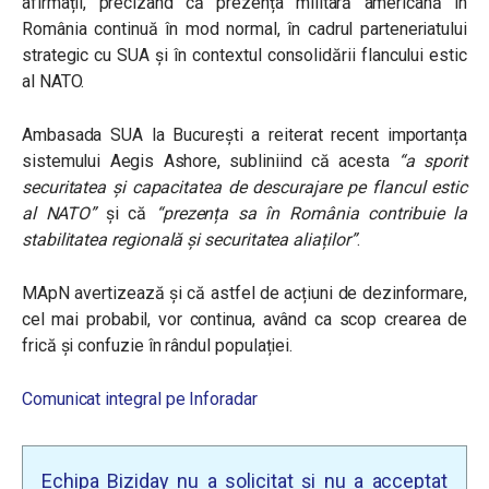
afirmații, precizând că prezența militară americană în
România continuă în mod normal, în cadrul parteneriatului
strategic cu SUA și în contextul consolidării flancului estic
al NATO.
Ambasada SUA la București a reiterat recent importanța
sistemului Aegis Ashore, subliniind că acesta
“a sporit
securitatea și capacitatea de descurajare pe flancul estic
al NATO”
și că
“prezența sa în România contribuie la
stabilitatea regională și securitatea aliaților”
.
MApN avertizează și că astfel de acțiuni de dezinformare,
cel mai probabil, vor continua, având ca scop crearea de
frică și confuzie în rândul populației.
Comunicat integral pe Inforadar
Echipa Biziday nu a solicitat și nu a acceptat