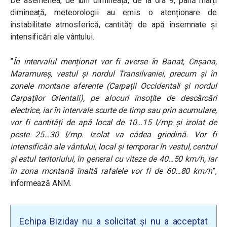
De asemenea, de luni dimineață, de la ora 9, până marți
dimineață, meteorologii au emis o atenționare de
instabilitate atmosferică, cantități de apă însemnate și
intensificări ale vântului.
”
În intervalul menționat vor fi averse în Banat, Crișana,
Maramureș, vestul și nordul Transilvaniei, precum și în
zonele montane aferente (Carpații Occidentali și nordul
Carpaților Orientali), pe alocuri însoțite de descărcări
electrice, iar în intervale scurte de timp sau prin acumulare,
vor fi cantități de apă local de 10…15 l/mp și izolat de
peste 25…30 l/mp. Izolat va cădea grindină.
Vor fi
intensificări ale vântului, local și temporar în vestul, centrul
și estul teritoriului, în general cu viteze de 40…50 km/h, iar
în zona montană înaltă rafalele vor fi de 60…80 km/h
”,
informează ANM.
Echipa Biziday nu a solicitat și nu a acceptat