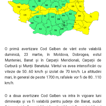
O primă avertizare Cod Galben de vânt este valabilă
duminică, 23 martie, î
n Moldova, Dobrogea, estul
Munteniei, Banat și în Carpații Meridionali, Carpații de
Curbură și Munții Banatului. Vântul va avea intensificări cu
viteze de 50…60 km/h și izolat de 70 km/h. La altitudini
mari, în general de peste 1700 m, rafalele vor fi de 80…110
km/h.
O a doua avertizare Cod Galben va intra în vigoare luni
dimineața și va fi valabilă pentru județe din
Banat, sudul