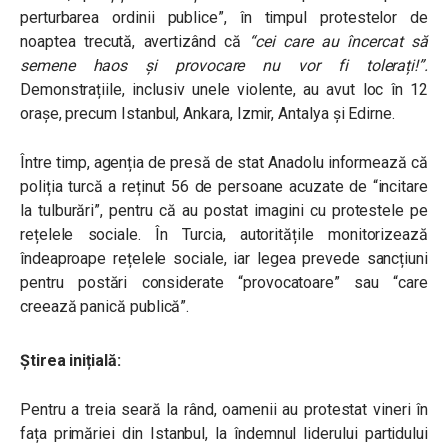
perturbarea ordinii publice”, în timpul protestelor de
noaptea trecută, avertizând că
“cei care au încercat să
semene haos și provocare nu vor fi tolerați!”.
Demonstrațiile, inclusiv unele violente, au avut loc în 12
orașe, precum Istanbul, Ankara, Izmir, Antalya și Edirne.
Între timp, agenția de presă de stat Anadolu informează că
poliția turcă a reținut 56 de persoane acuzate de “incitare
la tulburări”, pentru că au postat imagini cu protestele pe
rețelele sociale. În Turcia, autoritățile monitorizează
îndeaproape rețelele sociale, iar legea prevede sancțiuni
pentru postări considerate “provocatoare” sau “care
creează panică publică”.
Știrea inițială:
Pentru a treia seară la rând, oamenii au protestat vineri în
fața primăriei din Istanbul, la îndemnul liderului partidului