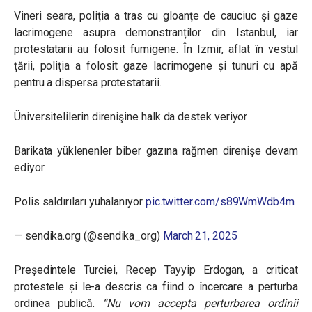
Vineri seara, poliția a tras cu gloanțe de cauciuc și gaze
lacrimogene asupra demonstranților din Istanbul, iar
protestatarii au folosit fumigene. În Izmir, aflat în vestul
țării, poliția a folosit gaze lacrimogene și tunuri cu apă
pentru a dispersa protestatarii.
Üniversitelilerin direnişine halk da destek veriyor
Barikata yüklenenler biber gazına rağmen direnişe devam
ediyor
Polis saldırıları yuhalanıyor
pic.twitter.com/s89WmWdb4m
— sendika.org (@sendika_org)
March 21, 2025
Președintele Turciei, Recep Tayyip Erdogan, a criticat
protestele și le-a descris ca fiind o încercare a perturba
ordinea publică.
“Nu vom accepta perturbarea ordinii