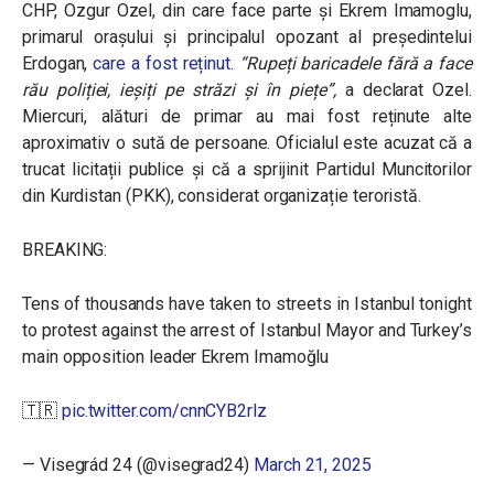
CHP, Ozgur Ozel, din care face parte și Ekrem Imamoglu,
primarul orașului și principalul opozant al președintelui
Erdogan,
care a fost reținut.
“Rupeți baricadele fără a face
rău poliției, ieșiți pe străzi și în piețe”,
a declarat Ozel.
Miercuri, alături de primar au mai fost reținute alte
aproximativ o sută de persoane. Oficialul este acuzat că a
trucat licitații publice și că a sprijinit Partidul Muncitorilor
din Kurdistan (PKK), considerat organizație teroristă.
BREAKING:
Tens of thousands have taken to streets in Istanbul tonight
to protest against the arrest of Istanbul Mayor and Turkey’s
main opposition leader Ekrem Imamoğlu
🇹🇷
pic.twitter.com/cnnCYB2rlz
— Visegrád 24 (@visegrad24)
March 21, 2025