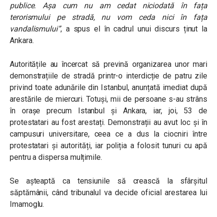
publice. Așa cum nu am cedat niciodată în fața
terorismului pe stradă, nu vom ceda nici în fața
vandalismului”
, a spus el în cadrul unui discurs ținut la
Ankara.
Autoritățile au încercat să prevină organizarea unor mari
demonstrațiile de stradă printr-o interdicție de patru zile
privind toate adunările din Istanbul, anunțată imediat după
arestările de miercuri. Totuși, mii de persoane s-au strâns
în orașe precum Istanbul și Ankara, iar, joi, 53 de
protestatari au fost arestați. Demonstrații au avut loc și în
campusuri universitare, ceea ce a dus la ciocniri între
protestatari și autorități, iar poliția a folosit tunuri cu apă
pentru a dispersa mulțimile.
Se așteaptă ca tensiunile să crească la sfârșitul
săptămânii, când tribunalul va decide oficial arestarea lui
Imamoglu.