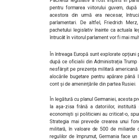
Pachetul legislativ a fost împins în par
pentru formarea viitorului guvern, după 
acestora din urmă era necesar, întruc
parlamentari. De altfel, Friedrich Merz,
pachetului legislativ înainte ca actuala le
întrucât în viitorul parlament vor fi mai mu
În întreaga Europă sunt explorate opțiuni 
după ce oficialii din Administrația Trump
nesfârșit pe prezența militară americană 
alocările bugetare pentru apărare până l
cont și de amenințările din partea Rusiei.
În legătură cu planul Germaniei, acesta p
la așa-zisa frână a datoriilor, institui
economiști și politicieni au criticat-o, sp
Strategia mai prevede crearea unui fond 
militară, în valoare de 500 de miliarde 
regulilor de împrumut, Germania face un p