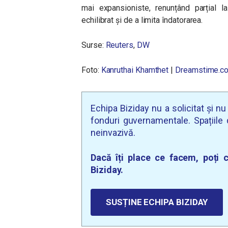
mai expansioniste, renunțând parțial l
echilibrat și de a limita îndatorarea.
Surse:
Reuters
,
DW
Foto:
Kanruthai Khamthet
|
Dreamstime.c
Echipa Biziday nu a solicitat și n
fonduri guvernamentale. Spațiile d
neinvazivă.
Dacă îți place ce facem, poți c
Biziday.
SUSȚINE ECHIPA BIZIDAY