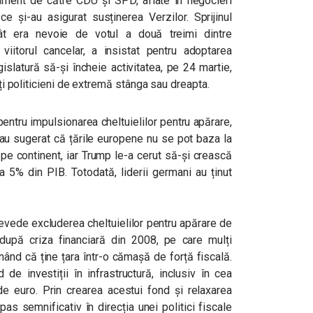
lament de către CDU și SPD, aflate în negocieri
ce și-au asigurat susținerea Verzilor. Sprijinul
ât era nevoie de votul a două treimi dintre
 viitorul cancelar, a insistat pentru adoptarea
gislatură să-și încheie activitatea, pe 24 martie,
lți politicieni de extremă stânga sau dreapta.
pentru impulsionarea cheltuielilor pentru apărare,
 au sugerat că țările europene nu se pot baza la
pe continent, iar Trump le-a cerut să-și crească
a 5% din PIB. Totodată, liderii germani au ținut
revede excluderea cheltuielilor pentru apărare de
tă după criza financiară din 2008, pe care mulți
unând că ține țara într-o cămașă de forță fiscală.
de investiții în infrastructură, inclusiv în cea
de euro. Prin crearea acestui fond și relaxarea
as semnificativ în direcția unei politici fiscale