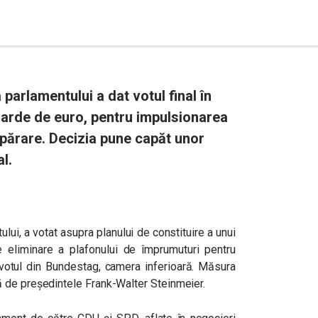
arlamentului a dat votul final în
iarde de euro, pentru impulsionarea
apărare. Decizia pune capăt unor
l.
ui, a votat asupra planului de constituire a unui
eliminare a plafonului de împrumuturi pentru
ă votul din Bundestag, camera inferioară.
Măsura
 de preşedintele Frank-Walter Steinmeier.